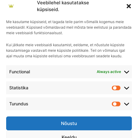
Veebilehel kasutatakse
küpsiseid.
T-Puhtax
T-Puhtax
KUI-VAX
MARINE-X
Me kasutame küpsiseid, et tagada teile parim võimalik kogemus meie
veebisaidil. Küpsised võimaldavad meil mõista teie eelistusi ja parandada
€
6.50
–
€
23.50
€
37.90
meie veebisaidi funktsionaalsust.
Kui jätkate meie veebisaidi kasutamist, eeldame, et nõustute küpsiste
kasutamisega vastavalt meie küpsiste poliitikale. Teil on võimalus igal
ajal muuta oma küpsiste eelistusi oma veebibrauseri seadete kaudu.
Igapäevane hooldus, ületamatu sära–
Royal Detailing, parim valik autohoolduses!
Functional
Always active
Statistika
Statistik
Turundus
Turundu
Nõustu
Keeldu