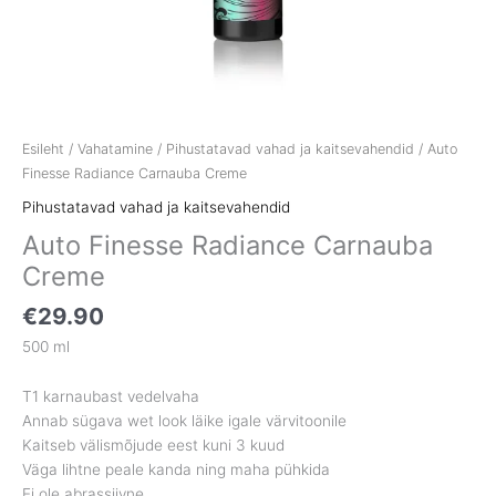
Esileht
/
Vahatamine
/
Pihustatavad vahad ja kaitsevahendid
/ Auto
Finesse Radiance Carnauba Creme
Pihustatavad vahad ja kaitsevahendid
Auto Finesse Radiance Carnauba
Creme
€
29.90
500 ml
T1 karnaubast vedelvaha
Annab sügava wet look läike igale värvitoonile
Kaitseb välismõjude eest kuni 3 kuud
Väga lihtne peale kanda ning maha pühkida
Ei ole abrassiivne