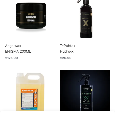
Angelwax
T-Puhtax
ENIGMA 200ML
Hüdro-X
€
175.90
€
20.90
Price
range:
€6.50
through
€23.50