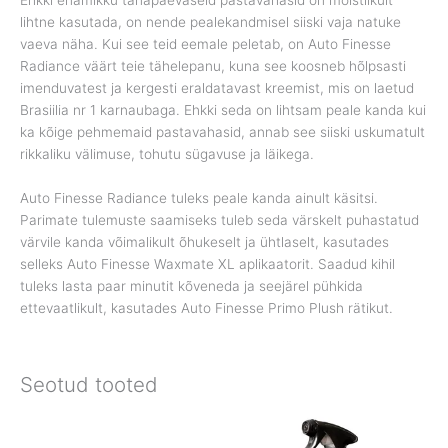
Ehkki enamikku tänapäevaseid pastavahasid on mõistlikult
lihtne kasutada, on nende pealekandmisel siiski vaja natuke
vaeva näha. Kui see teid eemale peletab, on Auto Finesse
Radiance väärt teie tähelepanu, kuna see koosneb hõlpsasti
imenduvatest ja kergesti eraldatavast kreemist, mis on laetud
Brasiilia nr 1 karnaubaga. Ehkki seda on lihtsam peale kanda kui
ka kõige pehmemaid pastavahasid, annab see siiski uskumatult
rikkaliku välimuse, tohutu sügavuse ja läikega.
Auto Finesse Radiance tuleks peale kanda ainult käsitsi.
Parimate tulemuste saamiseks tuleb seda värskelt puhastatud
värvile kanda võimalikult õhukeselt ja ühtlaselt, kasutades
selleks Auto Finesse Waxmate XL aplikaatorit. Saadud kihil
tuleks lasta paar minutit kõveneda ja seejärel pühkida
ettevaatlikult, kasutades Auto Finesse Primo Plush rätikut.
Seotud tooted