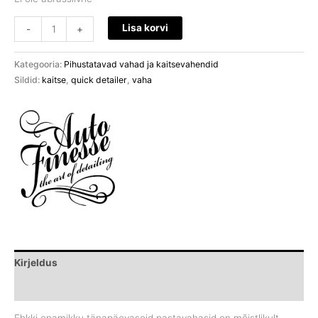
Lisa korvi
-
+
Kategooria:
Pihustatavad vahad ja kaitsevahendid
Sildid:
kaitse
,
quick detailer
,
vaha
Kirjeldus
Brand