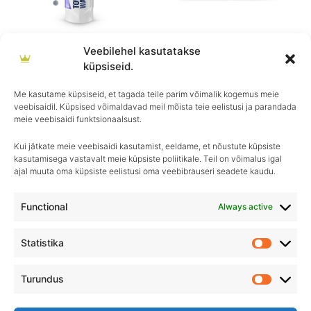
Veebilehel kasutatakse
GYEON
GYEON
küpsiseid.
GYEON Q²M TowelWash
GYEON Q²M WaffleDryer
40×40
€
17.90
Me kasutame küpsiseid, et tagada teile parim võimalik kogemus meie
veebisaidil. Küpsised võimaldavad meil mõista teie eelistusi ja parandada
€
7.90
meie veebisaidi funktsionaalsust.
Kui jätkate meie veebisaidi kasutamist, eeldame, et nõustute küpsiste
kasutamisega vastavalt meie küpsiste poliitikale. Teil on võimalus igal
ajal muuta oma küpsiste eelistusi oma veebibrauseri seadete kaudu.
Igapäevane hooldus, ületamatu sära–
Royal Detailing, parim valik autohoolduses!
Functional
Always active
Statistika
Statistik
Turundus
Turundu