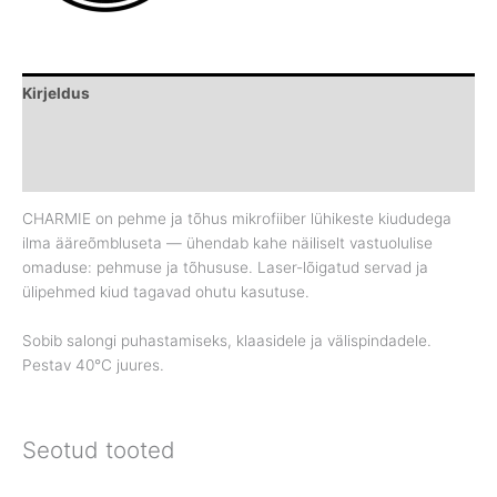
Kirjeldus
Lisainfo
Brand
CHARMIE on pehme ja tõhus mikrofiiber lühikeste kiududega
ilma ääreõmbluseta — ühendab kahe näiliselt vastuolulise
omaduse: pehmuse ja tõhususe. Laser-lõigatud servad ja
ülipehmed kiud tagavad ohutu kasutuse.
Sobib salongi puhastamiseks, klaasidele ja välispindadele.
Pestav 40°C juures.
Seotud tooted