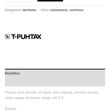
Kategooria:
Vannituba
Sildid:
kodukeemia
,
vannituba
Kirjeldus
Brand
Pihusta aine pinnale või lapile, lase mõjuda, puhasta pinnad
niiske lapiga või loputa veega. pH 3,5.
Koostis: