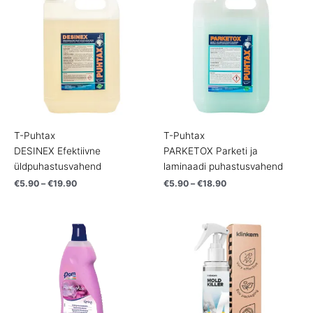
range:
range:
€5.90
€5.90
through
through
€19.90
€18.90
T-Puhtax
T-Puhtax
DESINEX Efektiivne
PARKETOX Parketi ja
üldpuhastusvahend
laminaadi puhastusvahend
€
5.90
–
€
19.90
€
5.90
–
€
18.90