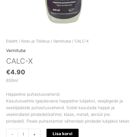
Esileht
/
Kodu ja Tööstus
/
Vannituba
/ CALC-X
Vannituba
CALC-X
€
4.90
650ml
Happeline puhastusvahend.
Kasutusvalmis igapäevane happeline lubjakivi, veejälgede ja
seebijääkide puhastusvahend. Sobib kasutada happe ja
veekindlatel pindadel(kahhel, klaas, metall, akrüül jne.
pindadel). Peale puhastamist vähendab pindadel lubjakivi teket.
Lisa korvi
-
+