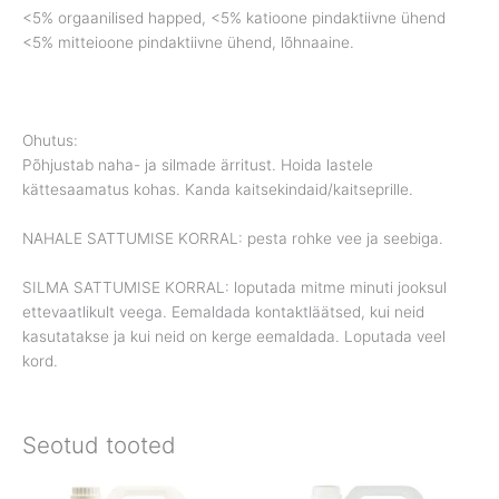
<5% orgaanilised happed, <5% katioone pindaktiivne ühend
<5% mitteioone pindaktiivne ühend, lõhnaaine.
Ohutus:
Põhjustab naha- ja silmade ärritust. Hoida lastele
kättesaamatus kohas. Kanda kaitsekindaid/kaitseprille.
NAHALE SATTUMISE KORRAL: pesta rohke vee ja seebiga.
SILMA SATTUMISE KORRAL: loputada mitme minuti jooksul
ettevaatlikult veega. Eemaldada kontaktläätsed, kui neid
kasutatakse ja kui neid on kerge eemaldada. Loputada veel
kord.
Seotud tooted
Price
Price