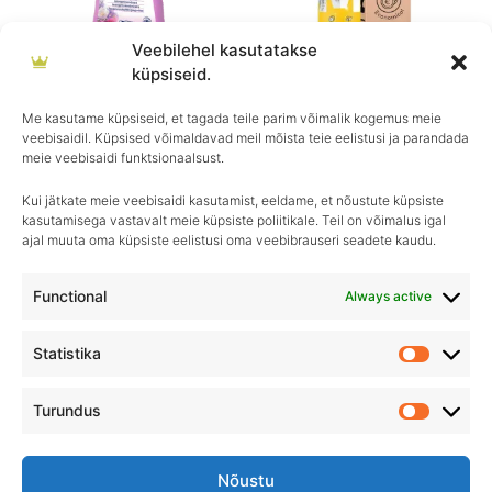
Veebilehel kasutatakse
küpsiseid.
Sutter Professional
Klinkem
T-Puhtax
Sutter Ambience Spring
Klinkem Mold Killer
Me kasutame küpsiseid, et tagada teile parim võimalik kogemus meie
veebisaidil. Küpsised võimaldavad meil mõista teie eelistusi ja parandada
€
7.50
€
11.90
meie veebisaidi funktsionaalsust.
Kui jätkate meie veebisaidi kasutamist, eeldame, et nõustute küpsiste
kasutamisega vastavalt meie küpsiste poliitikale. Teil on võimalus igal
ajal muuta oma küpsiste eelistusi oma veebibrauseri seadete kaudu.
Igapäevane hooldus, ületamatu sära–
Royal Detailing, parim valik autohoolduses!
Functional
Always active
Statistika
Statistik
Turundus
Turundu
Nõustu