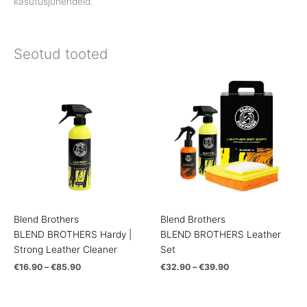
kasutusjuhendeid.
Seotud tooted
Price
Price
range:
range:
€16.90
€32.90
through
through
€85.90
€39.90
Blend Brothers
Blend Brothers
BLEND BROTHERS Hardy |
BLEND BROTHERS Leather
Strong Leather Cleaner
Set
€
16.90
–
€
85.90
€
32.90
–
€
39.90
Price
Price