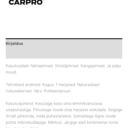
Kirjeldus
Brand
Kasutusalad: Nahapinnad. Vinüülpinnad. Kangapinnad. Ja palju
muud.
Tehnilised andmed: Kogus: 1 Harjased: Naturaalsed
hobusekarvad. Värv: Puitlaastpruun.
Kasutusjuhend: Kasutage koos oma lemmikvahutava
sisepuhastiga. Pihustage toode otse harjaste esiküljele. Segage
õrnalt piirkonda, mida puhastatakse. Eemaldage liigne toode
puhta mikrokiudlapiga. Märkus: Järgige alati konkreetse toote