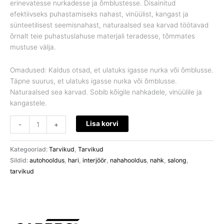
erinevatesse nurkadesse ja õmblustesse. Disainitud
efektiivseks puhastamiseks nahast, vinüülist, kangast ja
sünteetilisest seemisnahast, naturaalsed sea karvad töötavad
õrnalt teie puhastuslahuse materjali teradesse, tõmmates
mustuse välja.
Omadused: Kaldus otsad, et ulatuks igasse nurka või õmblusse.
Täpne suurus, et ulatuks igasse nurka või õmblusse.
Naturaalsed sea karvad. Sobib kõigile nahkadele, vinüülile ja
kangastele.
Lisa korvi
-
+
Kategooriad:
Tarvikud
,
Tarvikud
Sildid:
autohooldus
,
hari
,
interjöör
,
nahahooldus
,
nahk
,
salong
,
tarvikud