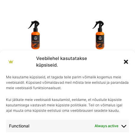
range:
range:
€17.90
€12.90
through
through
€33.90
€22.90
Veebilehel kasutatakse
Blend Brothers
Blend Brothers
küpsiseid.
BLEND BROTHERS Snuggler |
BLEND BROTHERS Cuddler |
Upholstery Coating
Leather Coating
Me kasutame küpsiseid, et tagada teile parim võimalik kogemus meie
veebisaidil. Küpsised võimaldavad meil mõista teie eelistusi ja parandada
€
17.90
–
€
33.90
€
12.90
–
€
22.90
meie veebisaidi funktsionaalsust.
Kui jätkate meie veebisaidi kasutamist, eeldame, et nõustute küpsiste
kasutamisega vastavalt meie küpsiste poliitikale. Teil on võimalus igal
ajal muuta oma küpsiste eelistusi oma veebibrauseri seadete kaudu.
Igapäevane hooldus, ületamatu sära–
Royal Detailing, parim valik autohoolduses!
Functional
Always active