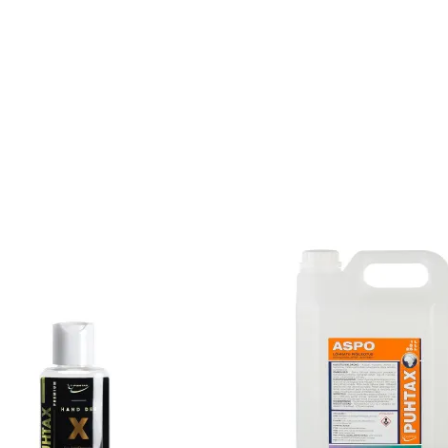
Price
range:
€5.50
through
€18.90