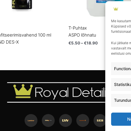
Me kasutame
Küpsised võ
T-Puhtax
funktsionaal
nfitseerimisvahend 100 ml
ASPO lõhnatu
AND DES-X
Kui jätkate 
€
5.50
–
€
18.90
vastavalt me
eelistusi o
Function
Statistik
Turundu
N