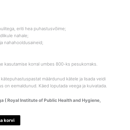
ulitega, eriti hea puhastusvõime;
dlikule nahale;
 ja nahahooldusaineid;
õige kasutamise korral umbes 800-ks pesukorraks.
 kätepuhastuspastat määrdunud kätele ja lisada veidi
us on eemaldunud. Käed loputada veega ja kuivatada.
 ( Royal Institute of Public Health and Hygiene,
sa korvi