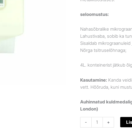
seloomustus:
Nahasõbralike mikrograan
Lahustivaba, sobib ka tun
Sisaldab mikrograanuleid
Nõrga tsitruselõhnaga;
4L. konteinerist jätkub 
Kasutamine:
Kanda veidi
vett. Hõõruda, kuni must
Auhinnatud kuldmedaliga
London)
-
+
Li