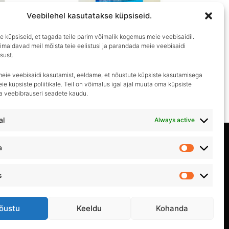
Veebilehel kasutatakse küpsiseid.
 küpsiseid, et tagada teile parim võimalik kogemus meie veebisaidil.
imaldavad meil mõista teie eelistusi ja parandada meie veebisaidi
T-Puhtax
sust.
Mikroemulsioon- Sõidukite talvine
pesemine
meie veebisaidi kasutamist, eeldame, et nõustute küpsiste kasutamisega
ie küpsiste poliitikale. Teil on võimalus igal ajal muuta oma küpsiste
€
22.90
ma veebibrauseri seadete kaudu.
al
Always active
Privaatsuspoliitika
a
Statistika
Kasutustingimused
s
Turundus
Müügitingimused
õustu
Keeldu
Kohanda
Kontakt