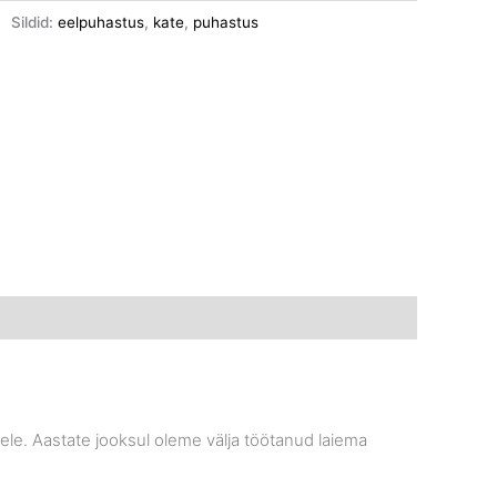
Sildid:
eelpuhastus
,
kate
,
puhastus
le. Aastate jooksul oleme välja töötanud laiema