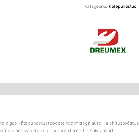
Kategooria:
Kätepuhastus
nd algas kätepuhastustoodete tootmisega auto- ja ehitustööstuse
nfektsioonivahendid, pesuruumitooted ja salvrätikud.