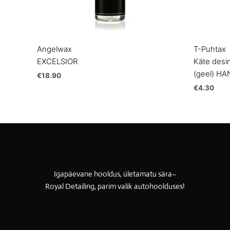
Angelwax
T-Puhtax
EXCELSIOR
Käte desi
(geel) H
€
18.90
€
4.30
Igapäevane hooldus, ületamatu sära–
Royal Detailing, parim valik autohoolduses!