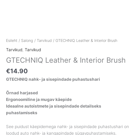
Esileht
/
Salong
/
Tarvikud
/ GTECHNIQ Leather & Interior Brush
Tarvikud
,
Tarvikud
GTECHNIQ Leather & Interior Brush
€
14.90
GTECHNIQ nahk- ja sisepindade puhastushari
Õrnad harjased
Ergonoomiline ja mugav käepide
Ideaalne autoistmete ja sisepindade detailseks
puhastamiseks
See puidust käepidemega nahk- ja sisepindade puhastushari on
loodud auto nahk- ja kangapindade sügavpuhastamiseks.