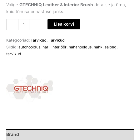
Valige
GTECHNIQ Leather & Interior Brush
detailse ja õrna,
kuid tõhusa puhastuse jaoks.
Lisa korvi
-
+
Kategooriad:
Tarvikud
,
Tarvikud
Sildid:
autohooldus
,
hari
,
interjöör
,
nahahooldus
,
nahk
,
salong
,
tarvikud
Brand