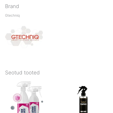
Brand
Gtechniq
Seotud tooted
Price
range:
€15.90
through
€22.90