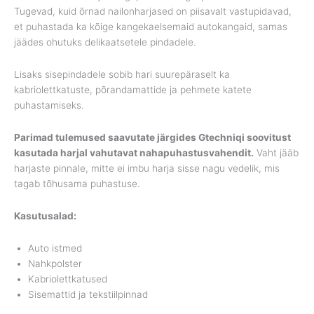
Tugevad, kuid õrnad nailonharjased on piisavalt vastupidavad,
et puhastada ka kõige kangekaelsemaid autokangaid, samas
jäädes ohutuks delikaatsetele pindadele.
Lisaks sisepindadele sobib hari suurepäraselt ka
kabriolettkatuste, põrandamattide ja pehmete katete
puhastamiseks.
Parimad tulemused saavutate järgides Gtechniqi soovitust
kasutada harjal vahutavat nahapuhastusvahendit.
Vaht jääb
harjaste pinnale, mitte ei imbu harja sisse nagu vedelik, mis
tagab tõhusama puhastuse.
Kasutusalad:
Auto istmed
Nahkpolster
Kabriolettkatused
Sisemattid ja tekstiilpinnad