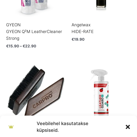
GYEON
Angelwax
GYEON Q²M LeatherCleaner
HIDE-RATE
Strong
€
19.90
€
15.90
–
€
22.90
Price
range:
€11.90
through
€45.90
Veebilehel kasutatakse
CarPro
Gtechniq
küpsiseid.
CARPRO LEATHERBRUSH
GTECHNIQ L1v2 Leather