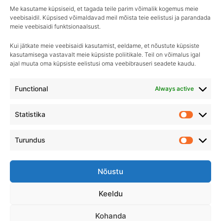
Guard AB
€
7.90
Me kasutame küpsiseid, et tagada teile parim võimalik kogemus meie
veebisaidil. Küpsised võimaldavad meil mõista teie eelistusi ja parandada
€
11.90
–
€
45.90
meie veebisaidi funktsionaalsust.
Kui jätkate meie veebisaidi kasutamist, eeldame, et nõustute küpsiste
kasutamisega vastavalt meie küpsiste poliitikale. Teil on võimalus igal
ajal muuta oma küpsiste eelistusi oma veebibrauseri seadete kaudu.
Igapäevane hooldus, ületamatu sära–
Royal Detailing, parim valik autohoolduses!
Functional
Always active
Statistika
Statistik
Turundus
Turundu
Nõustu
Keeldu
Kohanda