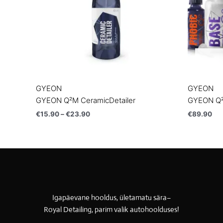
GYEON
GYEON
GYEON Q²M CeramicDetailer
GYEON Q
€
15.90
–
€
23.90
€
89.90
Igapäevane hooldus, ületamatu sära–
Royal Detailing, parim valik autohoolduses!