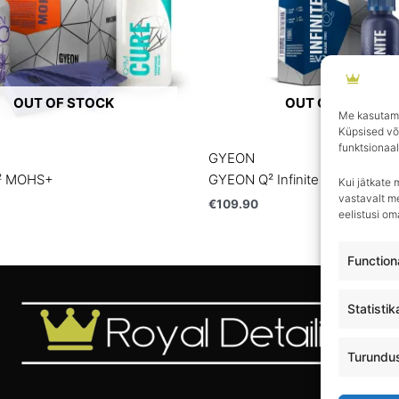
OUT OF STOCK
OUT OF STOCK
Me kasutame
Küpsised võ
funktsionaal
GYEON
² MOHS+
GYEON Q² Infinite Base Type 1
Kui jätkate 
vastavalt me
€
109.90
eelistusi o
Function
Statistik
Turundu