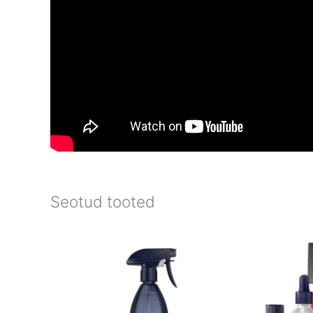
Seotud tooted
Price
range:
€15.90
through
€23.90