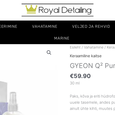
EERIMINE
VAHATAMINE
VELJED JA REHVID
MARINE
Esileht
/
Vahatamine
/
Kera
Keraamiline kaitse
GYEON Q² Pu
€
59.90
30 ml
Paks, kõva ja eriti hüdro
uuele tasemele, andes puh
ainult ühte kihti, muutes