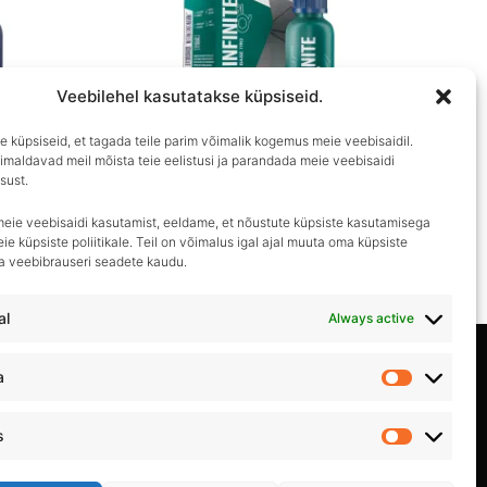
Veebilehel kasutatakse küpsiseid.
OUT OF STOCK
 küpsiseid, et tagada teile parim võimalik kogemus meie veebisaidil.
imaldavad meil mõista teie eelistusi ja parandada meie veebisaidi
sust.
GYEON
GYEON Q² Infinite Base Type 2
meie veebisaidi kasutamist, eeldame, et nõustute küpsiste kasutamisega
ie küpsiste poliitikale. Teil on võimalus igal ajal muuta oma küpsiste
€
109.90
ma veebibrauseri seadete kaudu.
al
Always active
Privaatsuspoliitika
a
Statistika
Kasutustingimused
s
Turundus
Müügitingimused