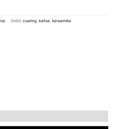
tse
Sildid:
coating
,
kaitse
,
keraamika