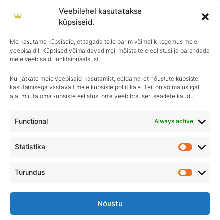
OUT OF STOCK
Veebilehel kasutatakse
küpsiseid.
GYEON Q² MOHS
GYEON
GYEON Q² QuickView
€
69.90
Me kasutame küpsiseid, et tagada teile parim võimalik kogemus meie
veebisaidil. Küpsised võimaldavad meil mõista teie eelistusi ja parandada
€
31.90
meie veebisaidi funktsionaalsust.
Kui jätkate meie veebisaidi kasutamist, eeldame, et nõustute küpsiste
kasutamisega vastavalt meie küpsiste poliitikale. Teil on võimalus igal
ajal muuta oma küpsiste eelistusi oma veebibrauseri seadete kaudu.
Igapäevane hooldus, ületamatu sära–
Royal Detailing, parim valik autohoolduses!
Functional
Always active
Statistika
Statistik
Turundus
Turundu
Nõustu