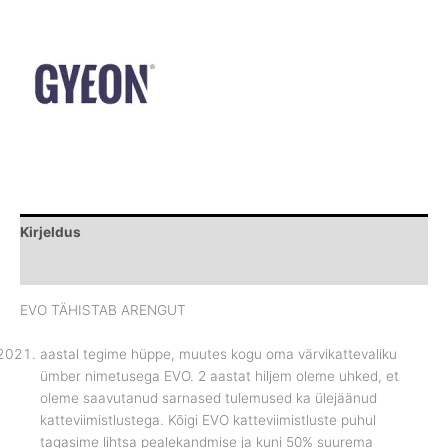
Kirjeldus
Brand
EVO TÄHISTAB ARENGUT
aastal tegime hüppe, muutes kogu oma värvikattevaliku
ümber nimetusega EVO. 2 aastat hiljem oleme uhked, et
oleme saavutanud sarnased tulemused ka ülejäänud
katteviimistlustega. Kõigi EVO katteviimistluste puhul
tagasime lihtsa pealekandmise ja kuni 50% suurema