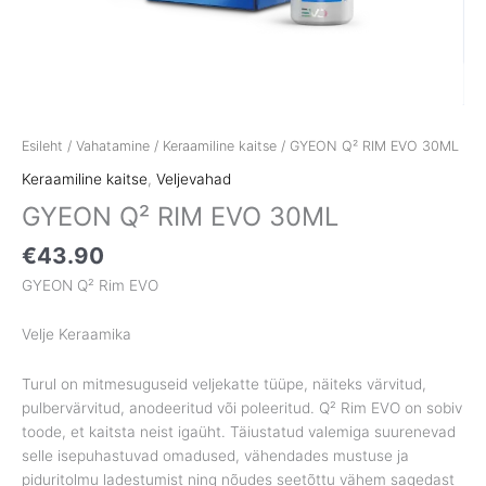
Esileht
/
Vahatamine
/
Keraamiline kaitse
/ GYEON Q² RIM EVO 30ML
Keraamiline kaitse
,
Veljevahad
GYEON Q² RIM EVO 30ML
€
43.90
GYEON Q² Rim EVO
Velje Keraamika
Turul on mitmesuguseid veljekatte tüüpe, näiteks värvitud,
pulbervärvitud, anodeeritud või poleeritud. Q² Rim EVO on sobiv
toode, et kaitsta neist igaüht. Täiustatud valemiga suurenevad
selle isepuhastuvad omadused, vähendades mustuse ja
piduritolmu ladestumist ning nõudes seetõttu vähem sagedast