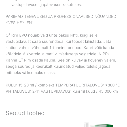
vastupidavuse igapäevases kasutuses.
PARIMAD TEGEVUSED JA PROFESSIONAALSED NÕUANDED
YVES HEYLENilt
Q² Rim EVO nõuab vaid ühte paksu kihti, kuigi selle
vastupidavust saab suurendada, kui toodet kihistada. Jäta
kihtide vahele vähemalt 1-tunnine periood. Katet võib kanda
kõikidele läikivatele ja mati viimistlusega velgedele. NIPP:
Kanna Q² Rim osade kaupa. See on kuivav ja kõvenev valem,
seega suured ja keerukalt kujundatud veljed tuleks jagada
mitmeks väiksemaks osaks.
KULU: 15-20 ml / komplekt TEMPERATUURITALUVUS: >800 °C
PH TALUVUS: 2-11 VASTUPIDAVUS: kuni 18 kuud / 45 000 km
Seotud tooted