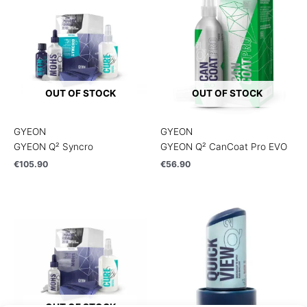
OUT OF STOCK
OUT OF STOCK
GYEON
GYEON
GYEON Q² Syncro
GYEON Q² CanCoat Pro EVO
€
105.90
€
56.90