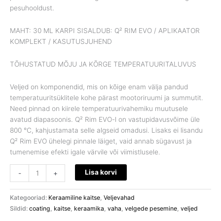
pesuhooldust.
MAHT: 30 ML KARPI SISALDUB: Q² RIM EVO / APLIKAATOR
KOMPLEKT / KASUTUSJUHEND
TÕHUSTATUD MÕJU JA KÕRGE TEMPERATUURITALUVUS
Veljed on komponendid, mis on kõige enam välja pandud
temperatuuritsüklitele kohe pärast mootoriruumi ja summutit.
Need pinnad on kiirele temperatuurivahemiku muutusele
avatud diapasoonis. Q² Rim EVO-l on vastupidavusvõime üle
800 °C, kahjustamata selle algseid omadusi. Lisaks ei lisandu
Q² Rim EVO ühelegi pinnale läiget, vaid annab sügavust ja
tumenemise efekti igale värvile või viimistlusele.
Lisa korvi
-
+
Kategooriad:
Keraamiline kaitse
,
Veljevahad
Sildid:
coating
,
kaitse
,
keraamika
,
vaha
,
velgede pesemine
,
veljed