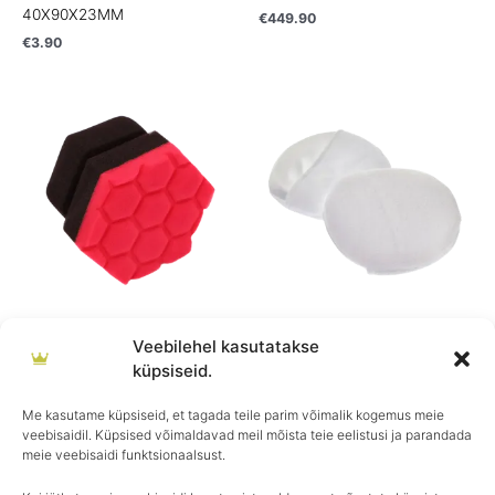
40X90X23MM
€
449.90
€
3.90
Gtechniq
Gtechniq
Veebilehel kasutatakse
GTECHNIQ AP4 Multipurpose
GTECHNIQ AP2 Ultra Soft
küpsiseid.
Applicator Pad
Foam Filled Microfibres
Applicator
€
6.90
Me kasutame küpsiseid, et tagada teile parim võimalik kogemus meie
veebisaidil. Küpsised võimaldavad meil mõista teie eelistusi ja parandada
€
2.90
meie veebisaidi funktsionaalsust.