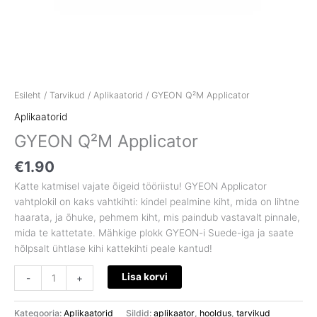
Esileht
/
Tarvikud
/
Aplikaatorid
/ GYEON Q²M Applicator
Aplikaatorid
GYEON Q²M Applicator
€
1.90
Katte katmisel vajate õigeid tööriistu! GYEON Applicator
vahtplokil on kaks vahtkihti: kindel pealmine kiht, mida on lihtne
haarata, ja õhuke, pehmem kiht, mis paindub vastavalt pinnale,
mida te kattetate. Mähkige plokk GYEON-i Suede-iga ja saate
hõlpsalt ühtlase kihi kattekihti peale kantud!
Lisa korvi
-
+
Kategooria:
Aplikaatorid
Sildid:
aplikaator
,
hooldus
,
tarvikud