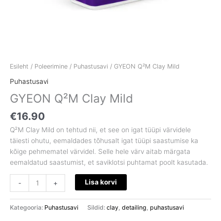
Esileht
/
Poleerimine
/
Puhastusavi
/ GYEON Q²M Clay Mild
Puhastusavi
GYEON Q²M Clay Mild
€
16.90
Q²M Clay Mild on tehtud nii, et see on igat tüüpi värvidele
täiesti ohutu, eemaldades tõhusalt igat tüüpi saastumise ka
kõige pehmematel värvidel. Selle hele värv aitab märgata
eemaldatud saastumist, et saviklotsi puhtamat poolt kasutada.
Lisa korvi
-
+
Kategooria:
Puhastusavi
Sildid:
clay
,
detailing
,
puhastusavi