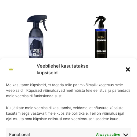
Veebilehel kasutatakse
küpsiseid.
GYEON
Angelwax
GYEON Q²M ClayLube
ÜBER-LUBE
Me kasutame küpsiseid, et tagada teile parim võimalik kogemus meie
veebisaidil. Küpsised võimaldavad meil mõista teie eelistusi ja parandada
€
13.90
€
18.90
meie veebisaidi funktsionaalsust.
Kui jätkate meie veebisaidi kasutamist, eeldame, et nõustute küpsiste
kasutamisega vastavalt meie küpsiste poliitikale. Teil on võimalus igal
ajal muuta oma küpsiste eelistusi oma veebibrauseri seadete kaudu.
Igapäevane hooldus, ületamatu sära–
Royal Detailing, parim valik autohoolduses!
Functional
Always active