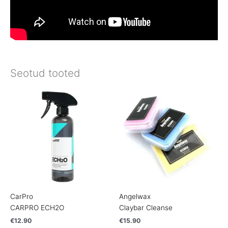
Seotud tooted
CarPro
Angelwax
CARPRO ECH2O
Claybar Cleanse
€
12.90
€
15.90