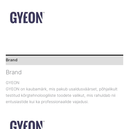
Brand
Brand
GYEON
GYEON on kaubamärk, mis pakub usaldusväärset, põhjalikult
testitud kõrgtehnoloogiliste toodete valikut, mis rahuldab nii
entusiastide kui ka professionaalide vajadusi.