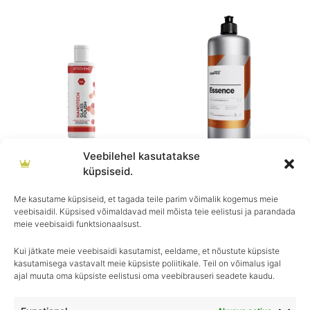
Veebilehel kasutatakse
Gtechniq
CarPro
küpsiseid.
GTECHNIQ G4 Nanotech
CARPRO ESSENCE
Glass Polish
€
22.90
Me kasutame küpsiseid, et tagada teile parim võimalik kogemus meie
veebisaidil. Küpsised võimaldavad meil mõista teie eelistusi ja parandada
€
13.90
meie veebisaidi funktsionaalsust.
Kui jätkate meie veebisaidi kasutamist, eeldame, et nõustute küpsiste
kasutamisega vastavalt meie küpsiste poliitikale. Teil on võimalus igal
ajal muuta oma küpsiste eelistusi oma veebibrauseri seadete kaudu.
Igapäevane hooldus, ületamatu sära–
Royal Detailing, parim valik autohoolduses!