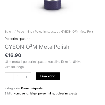
Esileht
/
Poleerimine
/
Poleerimispastad
/ GYEON Q²M MetalPolish
Poleerimispastad
GYEON Q²M MetalPolish
€
16.90
Ülim metalli poleerimispasta korraliku lõike ja läikiva
viimistlusega.
Lisa korvi
-
+
Kategooria:
Poleerimispastad
Sildid:
kompaund
,
läige
,
poleerimine
,
poleerimispasta