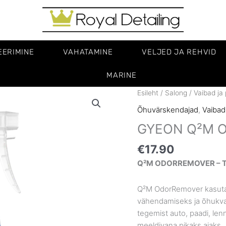
EERIMINE
VAHATAMINE
VELJED JA REHVID
MARINE
GYEON
Esileht
/
Salong
/
Vaibad ja 
Q²M
Õhuvärskendajad
,
Vaibad 
OdorRemover
GYEON Q²M O
kogus
€
17.90
Q²M ODORREMOVER – 
Q²M OdorRemover kasutab
vähendamiseks ja õhukva
tegemist auto, paadi, len
meeldivana pikaks ajaks.