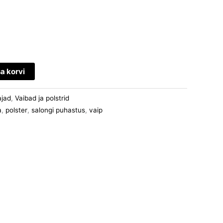
sa korvi
jad
,
Vaibad ja polstrid
a
,
polster
,
salongi puhastus
,
vaip