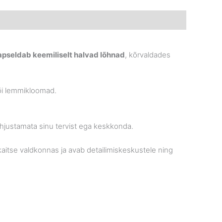
apseldab keemiliselt halvad lõhnad
, kõrvaldades
või lemmikloomad.
ahjustamata sinu tervist ega keskkonda.
aitse valdkonnas ja avab detailimiskeskustele ning