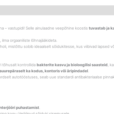
na – vastupidi! Selle ainulaadne veepõhine koostis
tuvastab ja k
, ilma orgaaniliste lõhnajääkideta.
holi, mistõttu sobib ideaalselt sõidukitesse, kus viibivad lapsed 
i tõhusalt kontrollida
bakterite kasvu ja bioloogilisi saasteid
, k
suurepäraselt ka kodus, kontoris või äripindadel
.
dselt autotööstuses, seab uue standardi antibakteriaalse pinnak
interjööri puhastamist
.
 ning kogu ülejäänud sõiduki sisemusele.