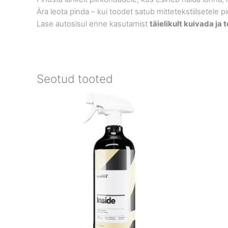
Ära leota pinda – kui toodet satub mittetekstiilsetele p
Lase autosisul enne kasutamist
täielikult kuivada ja
Seotud tooted
Price
range:
€19.90
through
€34.90