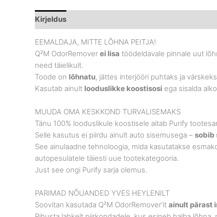
Kirjeldus
Brand
EEMALDAJA, MITTE LÕHNA PEITJA!
Q²M OdorRemover
ei lisa
töödeldavale pinnale uut lõh
need täielikult.
Toode on
lõhnatu
, jättes interjööri puhtaks ja värskeks
Kasutab ainult
looduslikke koostisosi
ega sisalda alko
MUUDA OMA KESKKOND TURVALISEMAKS
Tänu 100% looduslikule koostisele aitab Purify tootesar
Selle kasutus ei piirdu ainult auto sisemusega –
sobib 
See ainulaadne tehnoloogia, mida kasutatakse esmakor
autopesulatele täiesti uue tootekategooria.
Just see ongi Purify sarja olemus.
PARIMAD NÕUANDED YVES HEYLENILT
Soovitan kasutada Q²M OdorRemover’it
ainult pärast 
Pihusta lahkelt piirkondadele, kus esineb halba lõhna,