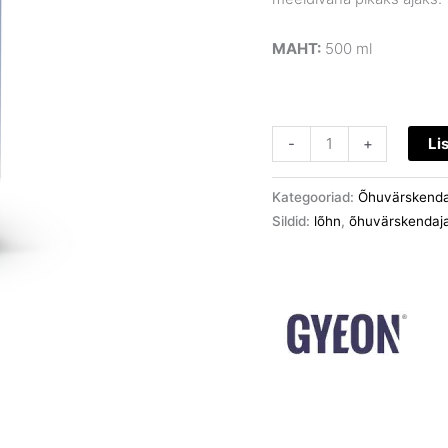
MAHT:
500 ml
-
+
Li
Kategooriad:
Õhuvärskenda
Sildid:
lõhn
,
õhuvärskendaj