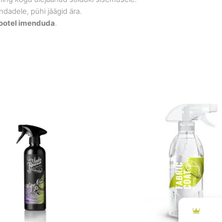
indadele, pühi jäägid ära.
 tootel imenduda
.
Price
Price
range:
range:
€12.90
€19.90
through
through
€20.90
€49.90