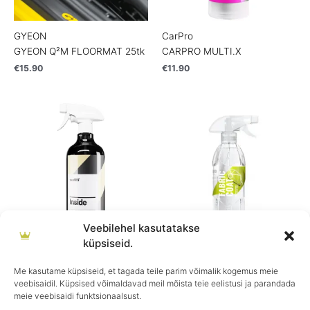
GYEON
CarPro
GYEON Q²M FLOORMAT 25tk
CARPRO MULTI.X
€
15.90
€
11.90
Price
Price
range:
range:
€19.90
€19.90
through
through
€34.90
€49.90
Veebilehel kasutatakse
küpsiseid.
CarPro
GYEON
CARPRO INSIDE
GYEON Q² FabricCoat
Me kasutame küpsiseid, et tagada teile parim võimalik kogemus meie
veebisaidil. Küpsised võimaldavad meil mõista teie eelistusi ja parandada
€
19.90
–
€
34.90
€
19.90
–
€
49.90
meie veebisaidi funktsionaalsust.