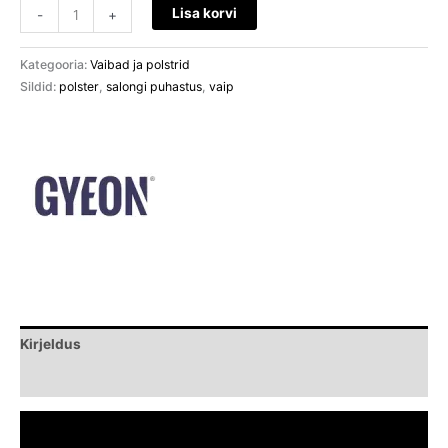
Lisa korvi
-
+
Kategooria:
Vaibad ja polstrid
Sildid:
polster
,
salongi puhastus
,
vaip
Kirjeldus
Brand