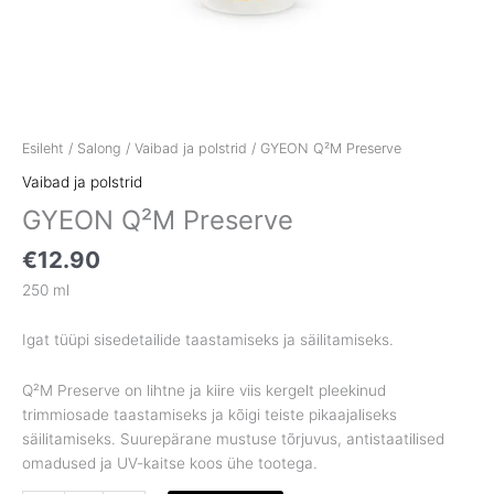
Esileht
/
Salong
/
Vaibad ja polstrid
/ GYEON Q²M Preserve
Vaibad ja polstrid
GYEON Q²M Preserve
€
12.90
250 ml
Igat tüüpi sisedetailide taastamiseks ja säilitamiseks.
Q²M Preserve on lihtne ja kiire viis kergelt pleekinud
trimmiosade taastamiseks ja kõigi teiste pikaajaliseks
säilitamiseks. Suurepärane mustuse tõrjuvus, antistaatilised
omadused ja UV-kaitse koos ühe tootega.