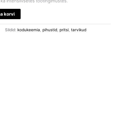
ka intensiivsetes töötingimustes.
sa korvi
Sildid:
kodukeemia
,
pihustid
,
pritsi
,
tarvikud