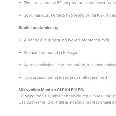
Pihustusvarustus: 50 cm pikkune pihustusvarras, lam
Sobiv kasutus: kergete happeliste puhastus- ja des
Sobib kasutamiseks:
Autohooldus ja detailing (veljed, mootoriruumid)
Puhastusteenused ja töökojad
Korrosioonikaitse- ja immutustööd, kus kasutataks
Tööstuslikud puhastused ja desinfitseerimised
Miks valida Mesto e.CLEAN FIX F5:
Kui vajad tööriista, mis ühendab akutoitel mugavuse ja
Usaldusväärne, töökindel ja mõeldud professionaalse k