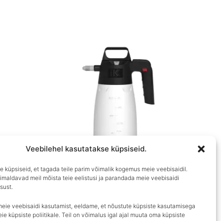
Veebilehel kasutatakse küpsiseid.
 küpsiseid, et tagada teile parim võimalik kogemus meie veebisaidil.
imaldavad meil mõista teie eelistusi ja parandada meie veebisaidi
IK SPRAYERS
sust.
 ratasel
IK MULTI PRO 2
meie veebisaidi kasutamist, eeldame, et nõustute küpsiste kasutamisega
€
33.90
ie küpsiste poliitikale. Teil on võimalus igal ajal muuta oma küpsiste