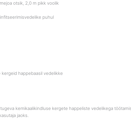
ejoa otsik, 2,0 m pikk voolik
infitseerimisvedelike puhul
e kergeid happebaasil vedelikke
 tugeva kemikaalikindluse kergete happeliste vedelikega töötamise
asutaja jaoks.