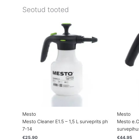
Seotud tooted
Mesto
Mesto
Mesto Cleaner E1.5 – 1,5 L surveprits ph
Mesto e.C
7-14
survepihus
€
25.90
€
44.95