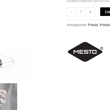
usaldusväärset pihustust 
-
+
Li
Kategooriad:
Pritsid
,
Pritsid