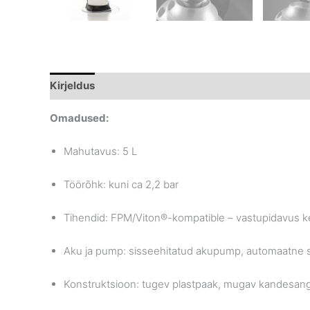
Kirjeldus
Brand
Omadused:
Mahutavus: 5 L
Töörõhk: kuni ca 2,2 bar
Tihendid: FPM/Viton®-kompatible – vastupidavus ke
Aku ja pump: sisseehitatud akupump, automaatne si
Konstruktsioon: tugev plastpaak, mugav kandesang, j