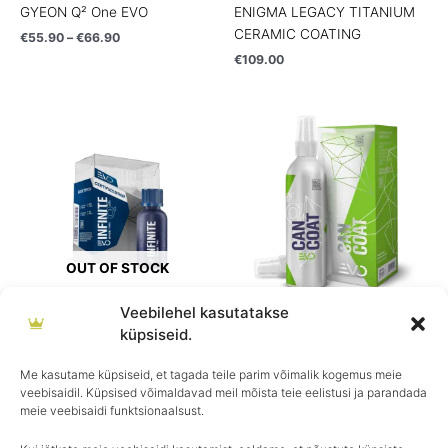
GYEON Q² One EVO
ENIGMA LEGACY TITANIUM
CERAMIC COATING
€
55.90
–
€
66.90
€
109.00
OUT OF STOCK
Veebilehel kasutatakse
GYEON
GYEON
küpsiseid.
GYEON Q² Infinite Base Type
GYEON Q² CanCoat EVO
1
€
49.90
Me kasutame küpsiseid, et tagada teile parim võimalik kogemus meie
veebisaidil. Küpsised võimaldavad meil mõista teie eelistusi ja parandada
€
109.90
meie veebisaidi funktsionaalsust.