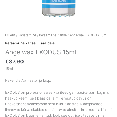
Esileht
/
Vahatamine
/
Keraamiline kaitse
/ Angelwax EXODUS 15ml
Keraamiline kaitse
,
Klaasidele
Angelwax EXODUS 15ml
€
37.90
15ml
Pakendis Aplikaator ja lapp.
EXODUS on professionaalse kvaliteediga klaasikeraamika, mis
haakub keemiliselt klaasiga ja mille vastupidavus on
ühekordsest pealekandmisest kuni 2 aastat. Klaaspindadel
ilmnevad kõrvalekalded on nähtavad ainult mikroskoobi all ja kui
EXODUS on klaasile kantud, loob see optiliselt tasase pinna,