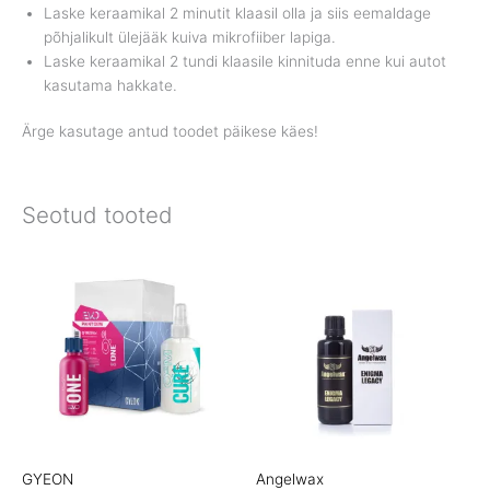
Laske keraamikal 2 minutit klaasil olla ja siis eemaldage
põhjalikult ülejääk kuiva mikrofiiber lapiga.
Laske keraamikal 2 tundi klaasile kinnituda enne kui autot
kasutama hakkate.
Ärge kasutage antud toodet päikese käes!
Seotud tooted
Price
range:
€55.90
through
€66.90
GYEON
Angelwax