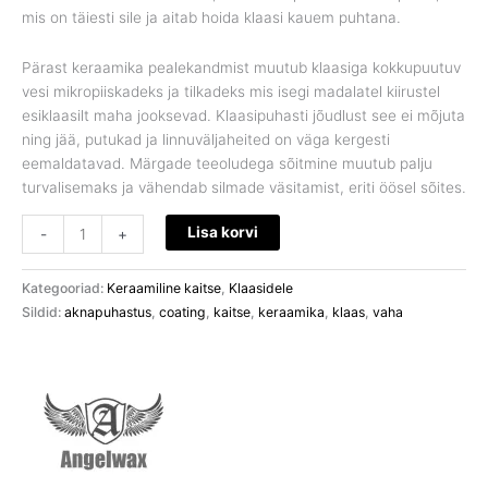
mis on täiesti sile ja aitab hoida klaasi kauem puhtana.
Pärast keraamika pealekandmist muutub klaasiga kokkupuutuv
vesi mikropiiskadeks ja tilkadeks mis isegi madalatel kiirustel
esiklaasilt maha jooksevad. Klaasipuhasti jõudlust see ei mõjuta
ning jää, putukad ja linnuväljaheited on väga kergesti
eemaldatavad. Märgade teeoludega sõitmine muutub palju
turvalisemaks ja vähendab silmade väsitamist, eriti öösel sõites.
Lisa korvi
-
+
Kategooriad:
Keraamiline kaitse
,
Klaasidele
Sildid:
aknapuhastus
,
coating
,
kaitse
,
keraamika
,
klaas
,
vaha