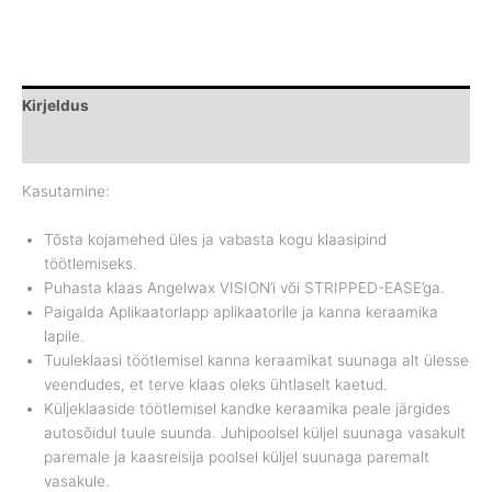
Kirjeldus
Brand
Kasutamine:
Tõsta kojamehed üles ja vabasta kogu klaasipind
töötlemiseks.
Puhasta klaas Angelwax VISION’i või STRIPPED-EASE’ga.
Paigalda Aplikaatorlapp aplikaatorile ja kanna keraamika
lapile.
Tuuleklaasi töötlemisel kanna keraamikat suunaga alt ülesse
veendudes, et terve klaas oleks ühtlaselt kaetud.
Küljeklaaside töötlemisel kandke keraamika peale järgides
autosõidul tuule suunda. Juhipoolsel küljel suunaga vasakult
paremale ja kaasreisija poolsel küljel suunaga paremalt
vasakule.