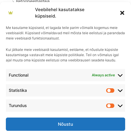
Betoonieemaldaja
Veebilehel kasutatakse
Eripuhastusvahendid
küpsiseid.
Desinfitseerimisvahendid
Me kasutame küpsiseid, et tagada teile parim võimalik kogemus meie
Põrandapesu
veebisaidil. Küpsised võimaldavad meil mõista teie eelistusi ja parandada
Pesuvahendid
meie veebisaidi funktsionaalsust.
Kui jätkate meie veebisaidi kasutamist, eeldame, et nõustute küpsiste
kasutamisega vastavalt meie küpsiste poliitikale. Teil on võimalus igal
ajal muuta oma küpsiste eelistusi oma veebibrauseri seadete kaudu.
Igapäevane hooldus, ületamatu sära–
Royal Detailing, parim valik autohoolduses!
Functional
Always active
Statistika
Statistik
Turundus
Turundu
Nõustu