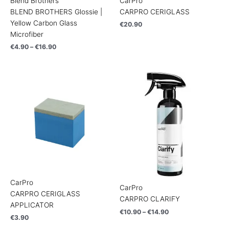
Blend Brothers
CarPro
BLEND BROTHERS Glossie |
CARPRO CERIGLASS
Yellow Carbon Glass
€
20.90
Microfiber
€
4.90
–
€
16.90
Price
range:
€10.90
through
€14.90
CarPro
CarPro
CARPRO CERIGLASS
CARPRO CLARIFY
APPLICATOR
€
10.90
–
€
14.90
€
3.90