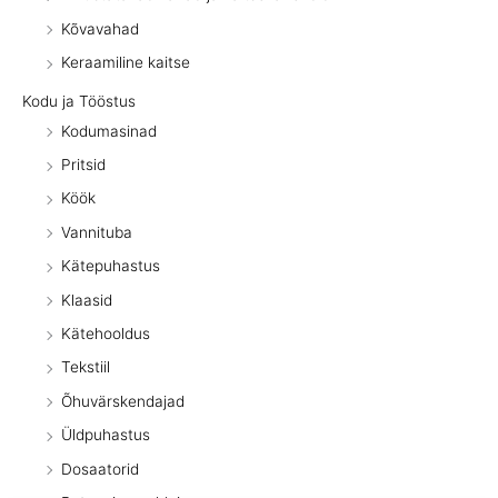
Kõvavahad
Keraamiline kaitse
Kodu ja Tööstus
Kodumasinad
Pritsid
Köök
Vannituba
Kätepuhastus
Klaasid
Kätehooldus
Tekstiil
Õhuvärskendajad
Üldpuhastus
Dosaatorid