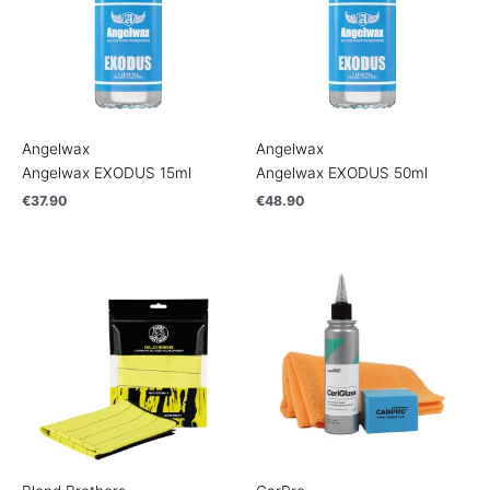
Angelwax
Angelwax
Angelwax EXODUS 15ml
Angelwax EXODUS 50ml
€
37.90
€
48.90
Price
range:
€4.90
through
€16.90