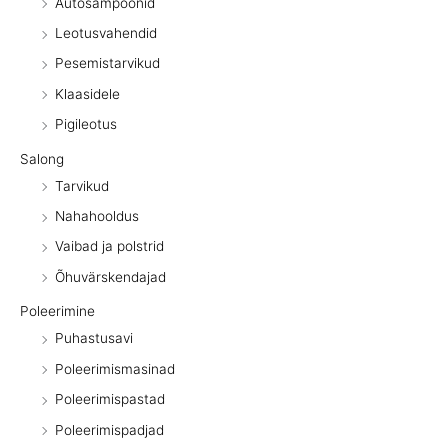
Autošampoonid
Leotusvahendid
Pesemistarvikud
Klaasidele
Pigileotus
Salong
Tarvikud
Nahahooldus
Vaibad ja polstrid
Õhuvärskendajad
Poleerimine
Puhastusavi
Poleerimismasinad
Poleerimispastad
Poleerimispadjad