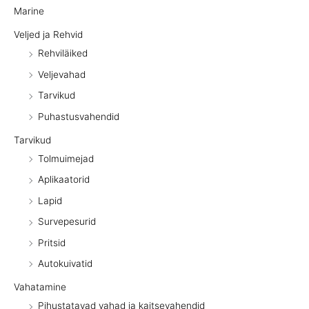
Marine
Veljed ja Rehvid
Rehviläiked
Veljevahad
Tarvikud
Puhastusvahendid
Tarvikud
Tolmuimejad
Aplikaatorid
Lapid
Survepesurid
Pritsid
Autokuivatid
Vahatamine
Pihustatavad vahad ja kaitsevahendid