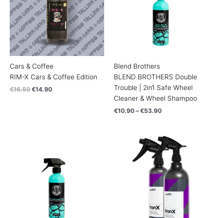
Cars & Coffee
Blend Brothers
RIM-X Cars & Coffee Edition
BLEND BROTHERS Double
Trouble | 2in1 Safe Wheel
€
16.50
€
14.90
Cleaner & Wheel Shampoo
€
10.90
–
€
53.90
Price
Price
range:
range:
€10.90
€14.90
through
through
€59.90
€27.90