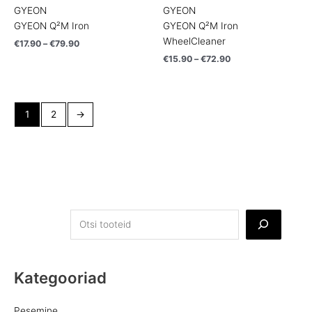
GYEON
GYEON
GYEON Q²M Iron
GYEON Q²M Iron
WheelCleaner
€
17.90
–
€
79.90
€
15.90
–
€
72.90
1
2
→
Kategooriad
Pesemine