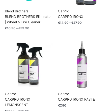
Blend Brothers
CarPro
BLEND BROTHERS Eliminator
CARPRO IRONX
| Wheel & Tire Cleaner
€
14.90
–
€
27.90
€
10.90
–
€
59.90
Price
range:
€16.90
through
€29.90
CarPro
CarPro
CARPRO IRONX
CARPRO IRONX PASTE
LEMONSCENT
€
7.90
€
16.90
–
€
29.90