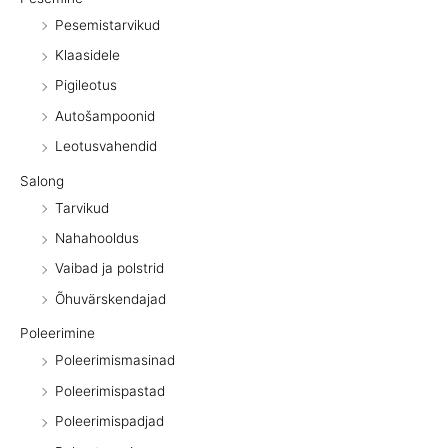
Pesemistarvikud
Klaasidele
Pigileotus
Autošampoonid
Leotusvahendid
Salong
Tarvikud
Nahahooldus
Vaibad ja polstrid
Õhuvärskendajad
Poleerimine
Poleerimismasinad
Poleerimispastad
Poleerimispadjad