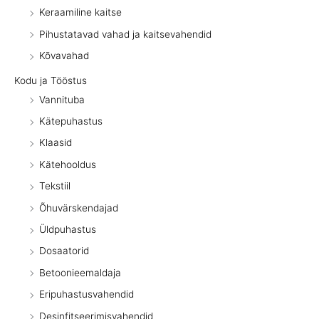
Keraamiline kaitse
Pihustatavad vahad ja kaitsevahendid
Kõvavahad
Kodu ja Tööstus
Vannituba
Kätepuhastus
Klaasid
Kätehooldus
Tekstiil
Õhuvärskendajad
Üldpuhastus
Dosaatorid
Betoonieemaldaja
Eripuhastusvahendid
Desinfitseerimisvahendid