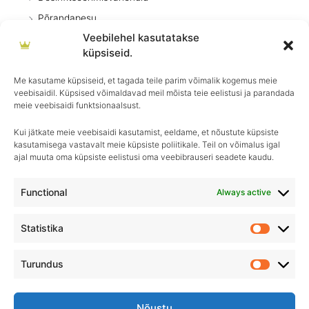
Põrandapesu
Veebilehel kasutatakse
Pesuvahendid
küpsiseid.
Kodumasinad
Me kasutame küpsiseid, et tagada teile parim võimalik kogemus meie
Pritsid
veebisaidil. Küpsised võimaldavad meil mõista teie eelistusi ja parandada
Köök
meie veebisaidi funktsionaalsust.
Kui jätkate meie veebisaidi kasutamist, eeldame, et nõustute küpsiste
kasutamisega vastavalt meie küpsiste poliitikale. Teil on võimalus igal
ajal muuta oma küpsiste eelistusi oma veebibrauseri seadete kaudu.
Igapäevane hooldus, ületamatu sära–
Royal Detailing, parim valik autohoolduses!
Functional
Always active
Statistika
Statistik
Turundus
Turundu
Nõustu