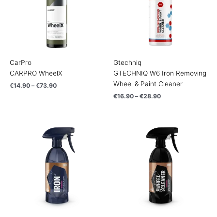
CarPro
Gtechniq
CARPRO WheelX
GTECHNIQ W6 Iron Removing
Wheel & Paint Cleaner
€
14.90
–
€
73.90
€
16.90
–
€
28.90
Price
Price
range:
range:
€17.90
€15.90
through
through
€79.90
€72.90