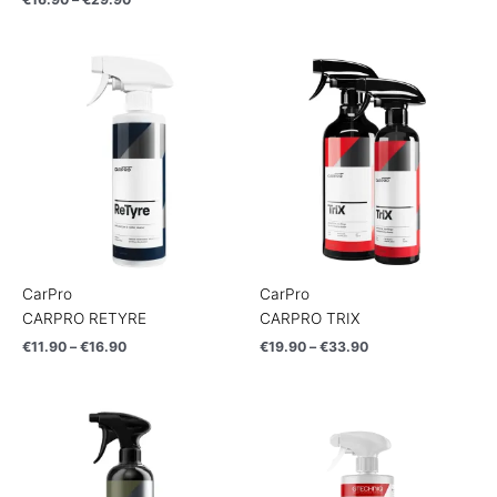
Price
Price
range:
range:
€11.90
€19.90
through
through
€16.90
€33.90
CarPro
CarPro
CARPRO RETYRE
CARPRO TRIX
€
11.90
–
€
16.90
€
19.90
–
€
33.90
Price
Price
range:
range:
€14.90
€16.90
through
through
€73.90
€28.90