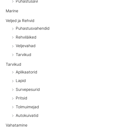
Puhastusavi
Marine
Veljed ja Rehvid
Puhastusvahendid
Rehviläiked
Veljevahad
Tarvikud
Tarvikud
Aplikaatorid
Lapid
Survepesurid
Pritsid
Tolmuimejad
Autokuivatid
Vahatamine