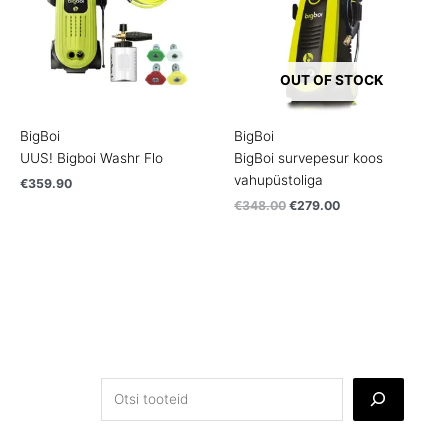
OUT OF STOCK
BigBoi
BigBoi
UUS! Bigboi Washr Flo
BigBoi survepesur koos
vahupüstoliga
€
359.90
€
348.00
€
279.00