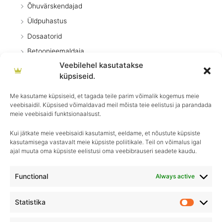
Õhuvärskendajad
Üldpuhastus
Dosaatorid
Betoonieemaldaja
Veebilehel kasutatakse
Eripuhastusvahendid
küpsiseid.
Desinfitseerimisvahendid
Me kasutame küpsiseid, et tagada teile parim võimalik kogemus meie
Põrandapesu
veebisaidil. Küpsised võimaldavad meil mõista teie eelistusi ja parandada
Pesuvahendid
meie veebisaidi funktsionaalsust.
Kui jätkate meie veebisaidi kasutamist, eeldame, et nõustute küpsiste
kasutamisega vastavalt meie küpsiste poliitikale. Teil on võimalus igal
ajal muuta oma küpsiste eelistusi oma veebibrauseri seadete kaudu.
Igapäevane hooldus, ületamatu sära–
Royal Detailing, parim valik autohoolduses!
Functional
Always active
Statistika
Statistik