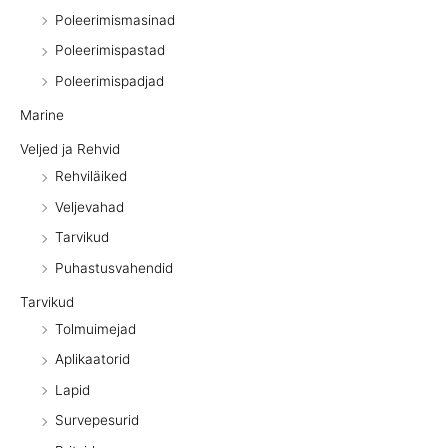
Poleerimismasinad
Poleerimispastad
Poleerimispadjad
Marine
Veljed ja Rehvid
Rehviläiked
Veljevahad
Tarvikud
Puhastusvahendid
Tarvikud
Tolmuimejad
Aplikaatorid
Lapid
Survepesurid