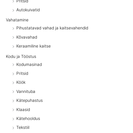
Pritsid
Autokuivatid
Vahatamine
Pihustatavad vahad ja kaitsevahendid
Kõvavahad
Keraamiline kaitse
Kodu ja Tööstus
Kodumasinad
Pritsid
Köök
Vannituba
Kätepuhastus
Klaasid
Kätehooldus
Tekstiil