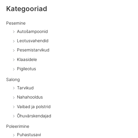
Kategooriad
Pesemine
Autošampoonid
Leotusvahendid
Pesemistarvikud
Klaasidele
Pigileotus
Salong
Tarvikud
Nahahooldus
Vaibad ja polstrid
Õhuvärskendajad
Poleerimine
Puhastusavi