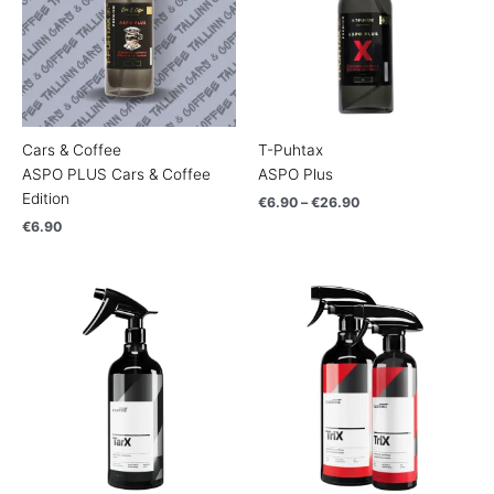
Cars & Coffee
T-Puhtax
ASPO PLUS Cars & Coffee
ASPO Plus
Edition
€
6.90
–
€
26.90
€
6.90
Price
Price
range:
range:
€18.90
€19.90
through
through
€32.90
€33.90