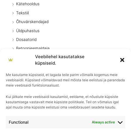
Kätehooldus
Tekstiil
Õhuvärskendajad
Üldpuhastus
Dosaatorid
Betoonieemaldaja
Veebilehel kasutatakse
Eripuhastusvahendid
küpsiseid.
Desinfitseerimisvahendid
Me kasutame küpsiseid, et tagada teile parim võimalik kogemus meie
Põrandapesu
veebisaidil. Küpsised võimaldavad meil mõista teie eelistusi ja parandada
Pesuvahendid
meie veebisaidi funktsionaalsust.
Kui jätkate meie veebisaidi kasutamist, eeldame, et nõustute küpsiste
kasutamisega vastavalt meie küpsiste poliitikale. Teil on võimalus igal
ajal muuta oma küpsiste eelistusi oma veebibrauseri seadete kaudu.
Igapäevane hooldus, ületamatu sära–
Royal Detailing, parim valik autohoolduses!
Functional
Always active