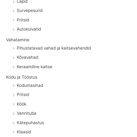
Lapid
Survepesurid
Pritsid
Autokuivatid
Vahatamine
Pihustatavad vahad ja kaitsevahendid
Kõvavahad
Keraamiline kaitse
Kodu ja Tööstus
Kodumasinad
Pritsid
Köök
Vannituba
Kätepuhastus
Klaasid