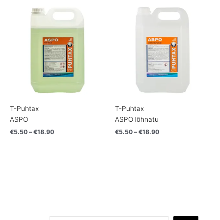
Price
Price
range:
range:
€5.50
€5.50
through
through
€18.90
€18.90
T-Puhtax
T-Puhtax
ASPO
ASPO lõhnatu
€
5.50
–
€
18.90
€
5.50
–
€
18.90