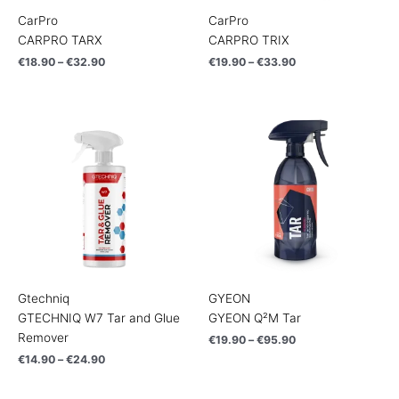
CarPro
CarPro
CARPRO TARX
CARPRO TRIX
€
18.90
–
€
32.90
€
19.90
–
€
33.90
Price
Price
range:
range:
€14.90
€19.90
through
through
€24.90
€95.90
Gtechniq
GYEON
GTECHNIQ W7 Tar and Glue
GYEON Q²M Tar
Remover
€
19.90
–
€
95.90
€
14.90
–
€
24.90