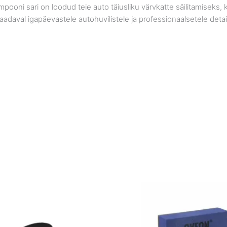
ooni sari on loodud teie auto täiusliku värvkatte säilitamiseks, ka
daval igapäevastele autohuvilistele ja professionaalsetele detaili