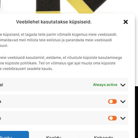
Veebilehel kasutatakse küpsiseid.
 küpsiseid, et tagada teile parim võimalik kogemus meie veebisaidil.
imaldavad meil mõista teie eelistusi ja parandada meie veebisaidi
sust.
Rehviläike aplikaator
meie veebisaidi kasutamist, eeldame, et nõustute küpsiste kasutamisega
€
3.90
ie küpsiste poliitikale. Teil on võimalus igal ajal muuta oma küpsiste
ma veebibrauseri seadete kaudu.
al
Always active
Privaatsuspoliitika
a
Statistika
Kasutustingimused
s
Turundus
Müügitingimused
õustu
Keeldu
Kohanda