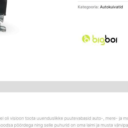
Kategooria:
Autokuivatid
llel oli visioon toota uuenduslikke puutevabasid auto-, mere- ja m
e moodsa pöördega ning selle puhurid on oma laimi ja musta värvipa