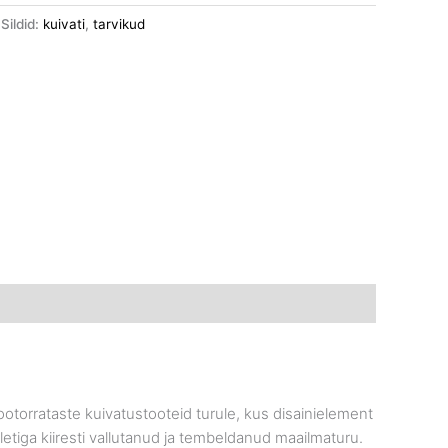
Sildid:
kuivati
,
tarvikud
ootorrataste kuivatustooteid turule, kus disainielement
letiga kiiresti vallutanud ja tembeldanud maailmaturu.