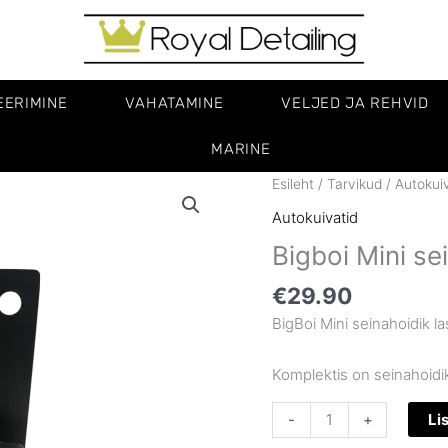
EERIMINE
VAHATAMINE
VELJED JA REHVID
MARINE
Bigboi
Esileht
/
Tarvikud
/
Autokui
Mini
Autokuivatid
seinahoidik
Bigboi Mini se
kogus
€
29.90
BigBoi Mini seinahoidik la
Komplektis on seinahoidik
-
+
Li