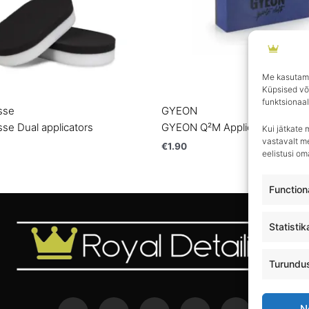
Me kasutame
Küpsised võ
funktsionaal
sse
GYEON
sse Dual applicators
GYEON Q²M Applicator
Kui jätkate 
vastavalt me
€
1.90
eelistusi o
Function
Statistik
Turundu
N