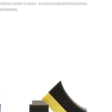
itstes seda nii pesu- kui ka kuivatustsükli jooksul,
töölistele.