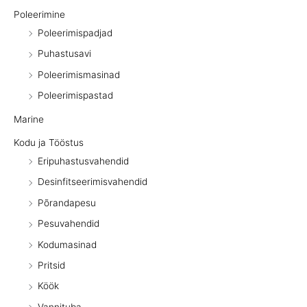
Poleerimine
Poleerimispadjad
Puhastusavi
Poleerimismasinad
Poleerimispastad
Marine
Kodu ja Tööstus
Eripuhastusvahendid
Desinfitseerimisvahendid
Põrandapesu
Pesuvahendid
Kodumasinad
Pritsid
Köök
Vannituba