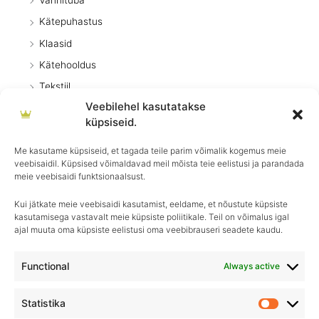
Kätepuhastus
Klaasid
Kätehooldus
Tekstiil
Veebilehel kasutatakse
Õhuvärskendajad
küpsiseid.
Üldpuhastus
Me kasutame küpsiseid, et tagada teile parim võimalik kogemus meie
Dosaatorid
veebisaidil. Küpsised võimaldavad meil mõista teie eelistusi ja parandada
Betoonieemaldaja
meie veebisaidi funktsionaalsust.
Kui jätkate meie veebisaidi kasutamist, eeldame, et nõustute küpsiste
kasutamisega vastavalt meie küpsiste poliitikale. Teil on võimalus igal
ajal muuta oma küpsiste eelistusi oma veebibrauseri seadete kaudu.
Igapäevane hooldus, ületamatu sära–
Royal Detailing, parim valik autohoolduses!
Functional
Always active
Statistika
Statistik