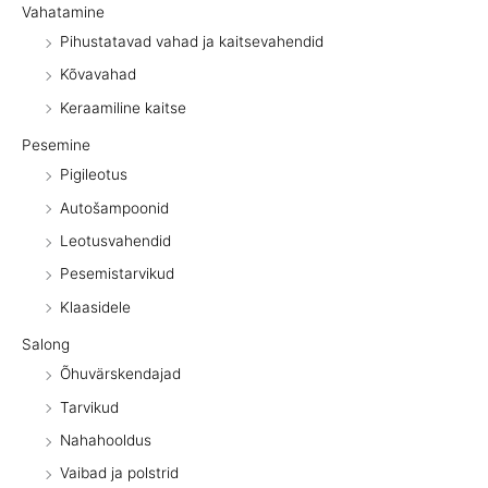
Vahatamine
Pihustatavad vahad ja kaitsevahendid
Kõvavahad
Keraamiline kaitse
Pesemine
Pigileotus
Autošampoonid
Leotusvahendid
Pesemistarvikud
Klaasidele
Salong
Õhuvärskendajad
Tarvikud
Nahahooldus
Vaibad ja polstrid