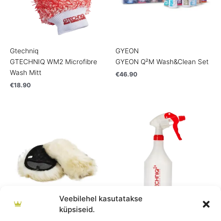
Gtechniq
GYEON
GTECHNIQ WM2 Microfibre
GYEON Q²M Wash&Clean Set
Wash Mitt
€
46.90
€
18.90
Veebilehel kasutatakse
küpsiseid.
CarPro
Gtechniq