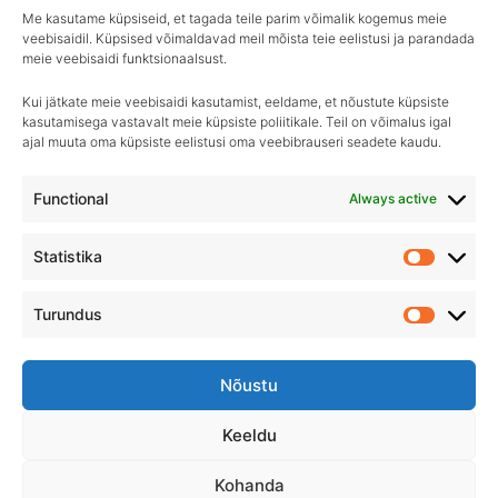
CARPRO WOOL WASH MITT
GTECHNIQ SP2 GSpray Bottle
Me kasutame küpsiseid, et tagada teile parim võimalik kogemus meie
veebisaidil. Küpsised võimaldavad meil mõista teie eelistusi ja parandada
€
25.90
€
6.90
meie veebisaidi funktsionaalsust.
Kui jätkate meie veebisaidi kasutamist, eeldame, et nõustute küpsiste
kasutamisega vastavalt meie küpsiste poliitikale. Teil on võimalus igal
ajal muuta oma küpsiste eelistusi oma veebibrauseri seadete kaudu.
Igapäevane hooldus, ületamatu sära–
Royal Detailing, parim valik autohoolduses!
Functional
Always active
Statistika
Statistik
Turundus
Turundu
Nõustu
Keeldu
Kohanda