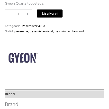
Gyeon Quartz toodetega.
Lisa korvi
-
+
Kategooria:
Pesemistarvikud
Sildid:
pesemine
,
pesemistarvikud
,
pesukinnas
,
tarvikud
Brand
Brand