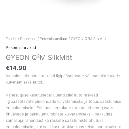
Esileht
/
Pesemine
/
Pesemistarvikud
/ GYEON Q²M SilkMitt
Pesemistarvikud
GYEON Q²M SilkMitt
€
14.90
Ideaalne lahendus raskesti ligipääsetavate või madalate alade
kuivatamiseks autol.
Kahesuguse kasutusega: uuenduslik auto raskesti
ligipääsetavate piirkondade kuivatamiseks ja tõhus saastumise
eemaldamiseks. Eriti hea keerukate rataste, ebamugavate
õhuavade ja pakiruumiümbriste kuivatamiseks – pakkudes
samal ajal lahendust ka raskete saastumiste ohutuks
eemaldamiseks, kui neid kasutatakse koos teiste spetsiaalsete