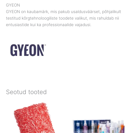
GYEON
GYEON on kaubamärk, mis pakub usaldusväärset, põhjalikult
testitud kõrgtehnoloogiliste toodete valikut, mis rahuldab nii
entusiastide kui ka professionaalide vajadusi.
Seotud tooted