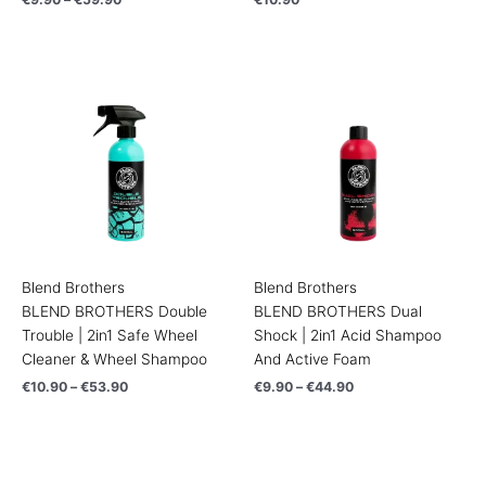
Price
Price
range:
range:
€10.90
€9.90
through
through
€53.90
€44.90
Blend Brothers
Blend Brothers
BLEND BROTHERS Double
BLEND BROTHERS Dual
Trouble | 2in1 Safe Wheel
Shock | 2in1 Acid Shampoo
Cleaner & Wheel Shampoo
And Active Foam
€
10.90
–
€
53.90
€
9.90
–
€
44.90
Price
Price
range:
range:
€5.90
€7.90