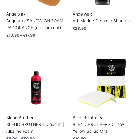
Angelwax
Angelwax
Angelwax SANDWICH FOAM
Ark Marine Ceramic Shampoo
PAD ORANGE (medium cut)
€
23.90
€
10.90
–
€
17.90
Price
range:
€9.90
through
€59.90
Blend Brothers
Blend Brothers
BLEND BROTHERS Cloudlet |
BLEND BROTHERS Crispy |
Alkaline Foam
Yellow Scrub Mitt
€
9.90
–
€
59.90
€
10.90