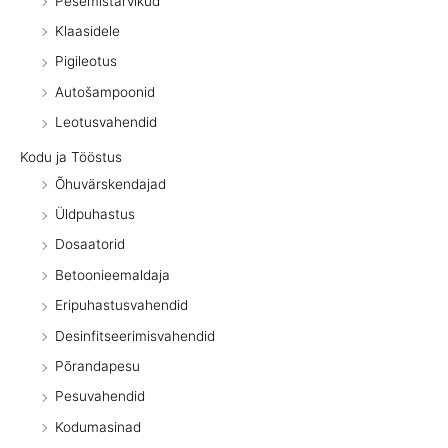
Pesemistarvikud
Klaasidele
Pigileotus
Autošampoonid
Leotusvahendid
Kodu ja Tööstus
Õhuvärskendajad
Üldpuhastus
Dosaatorid
Betoonieemaldaja
Eripuhastusvahendid
Desinfitseerimisvahendid
Põrandapesu
Pesuvahendid
Kodumasinad