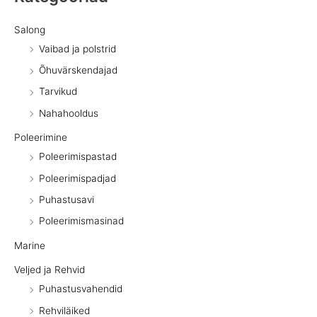
Salong
Vaibad ja polstrid
Õhuvärskendajad
Tarvikud
Nahahooldus
Poleerimine
Poleerimispastad
Poleerimispadjad
Puhastusavi
Poleerimismasinad
Marine
Veljed ja Rehvid
Puhastusvahendid
Rehviläiked