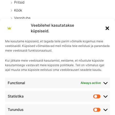
Pritsid
Köök
Vannituba
Veebilehel kasutatakse
Kätepuhastus
küpsiseid.
Klaasid
Me kasutame küpsiseid, et tagada teile parim võimalik kogemus meie
Kätehooldus
veebisaidil. Küpsised võimaldavad meil mõista teie eelistusi ja parandada
Tekstiil
meie veebisaidi funktsionaalsust.
Kui jätkate meie veebisaidi kasutamist, eeldame, et nõustute küpsiste
kasutamisega vastavalt meie küpsiste poliitikale. Teil on võimalus igal
ajal muuta oma küpsiste eelistusi oma veebibrauseri seadete kaudu.
Igapäevane hooldus, ületamatu sära–
Royal Detailing, parim valik autohoolduses!
Functional
Always active
Statistika
Statistik
Turundus
Turundu