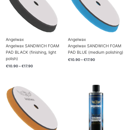
Angelwax
Angelwax
Angelwax SANDWICH FOAM
Angelwax SANDWICH FOAM
PAD BLACK (finishing, light
PAD BLUE (medium polishing)
polish)
€
10.90
–
€
17.90
€
10.90
–
€
17.90
Price
range:
€10.90
through
€17.90