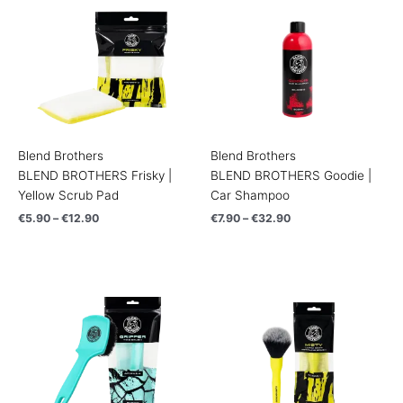
through
through
€12.90
€32.90
Blend Brothers
Blend Brothers
BLEND BROTHERS Frisky |
BLEND BROTHERS Goodie |
Yellow Scrub Pad
Car Shampoo
€
5.90
–
€
12.90
€
7.90
–
€
32.90