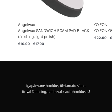
Angelwax
GYEON
Angelwax SANDWICH FOAM PAD BLACK
GYEON Q
(finishing, light polish)
€
22.90
–
€
€
10.90
–
€
17.90
Igapäevane hooldus, ületamatu sära–
Royal Detailing, parim valik autohoolduses!