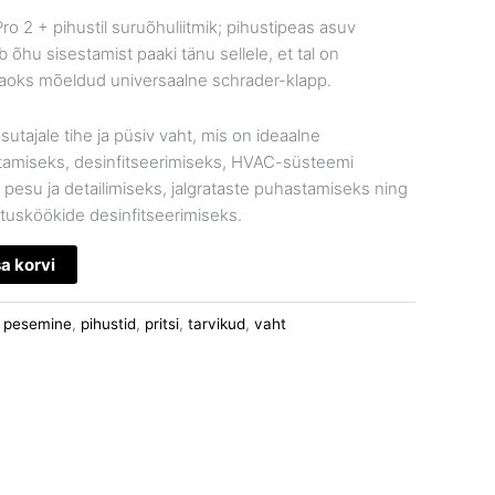
ro 2 + pihustil suruõhuliitmik; pihustipeas asuv
 õhu sisestamist paaki tänu sellele, et tal on
aoks mõeldud universaalne schrader-klapp.
utajale tihe ja püsiv vaht, mis on ideaalne
tamiseks, desinfitseerimiseks, HVAC-süsteemi
pesu ja detailimiseks, jalgrataste puhastamiseks ning
stusköökide desinfitseerimiseks.
sa korvi
:
pesemine
,
pihustid
,
pritsi
,
tarvikud
,
vaht