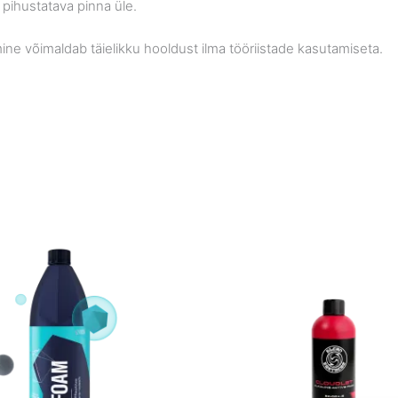
 pihustatava pinna üle.
ne võimaldab täielikku hooldust ilma tööriistade kasutamiseta.
Price
Price
range:
range:
€22.90
€9.90
through
through
€53.90
€59.90