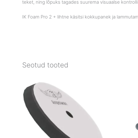
teket, ning lõpuks tagades suurema visuaalse kontrolli
IK Foam Pro 2 + lihtne käsitsi kokkupanek ja lammutami
Seotud tooted
Price
range:
€10.90
through
€17.90