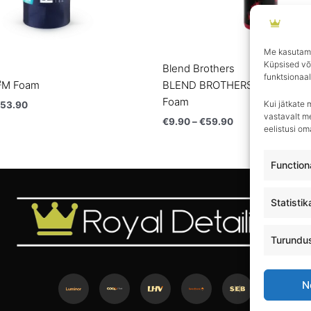
Me kasutame
Küpsised võ
Blend Brothers
funktsionaal
²M Foam
BLEND BROTHERS Cloudlet | Al
Foam
Kui jätkate 
53.90
vastavalt me
€
9.90
–
€
59.90
eelistusi o
Function
Statistik
Turundu
N