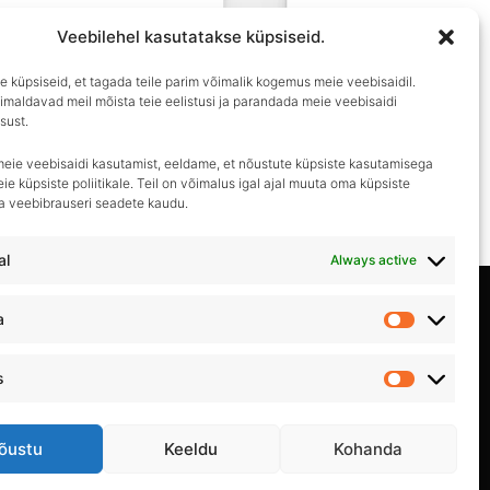
Veebilehel kasutatakse küpsiseid.
 küpsiseid, et tagada teile parim võimalik kogemus meie veebisaidil.
imaldavad meil mõista teie eelistusi ja parandada meie veebisaidi
Auto Finesse
sust.
kaline
Auto Finesse Foam Lance
meie veebisaidi kasutamist, eeldame, et nõustute küpsiste kasutamisega
€
50.90
ie küpsiste poliitikale. Teil on võimalus igal ajal muuta oma küpsiste
ma veebibrauseri seadete kaudu.
al
Always active
Privaatsuspoliitika
a
Statistika
Kasutustingimused
s
Turundus
Müügitingimused
õustu
Keeldu
Kohanda
Kontakt