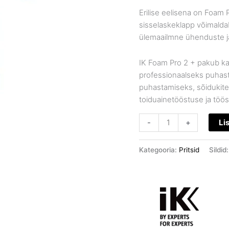
Erilise eelisena on Foam P
sisselaskeklapp võimaldab
ülemaailmne ühenduste j
IK Foam Pro 2 + pakub kas
professionaalseks puhas
puhastamiseks, sõidukite 
toiduainetööstuse ja töö
-
+
Li
Kategooria:
Pritsid
Sildid