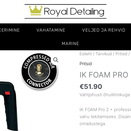
EERIMINE
VAHATAMINE
VELJED JA REHVID
MARINE
IK
Esileht
/
Tarvikud
/
Pritsid
/
FOAM
Pritsid
PRO
IK FOAM PRO
2
PLUS
€
51.90
kogus
Vahtpihusti õhuliitmikug
IK FOAM Pro 2 + professio
vahu tekitamiseks. Disain
omadustega.