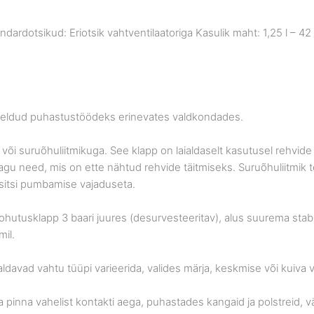
andardotsikud: Eriotsik vahtventilaatoriga Kasulik maht: 1,25 l – 42
mõeldud puhastustöödeks erinevates valdkondades.
tsi või suruõhuliitmikuga. See klapp on laialdaselt kasutusel rehv
u need, mis on ette nähtud rehvide täitmiseks. Suruõhuliitmik t
äsitsi pumbamise vajaduseta.
n, ohutusklapp 3 baari juures (desurvesteeritav), alus suurema stab
il.
imaldavad vahtu tüüpi varieerida, valides märja, keskmise või kuiva 
nna vahelist kontakti aega, puhastades kangaid ja polstreid, välti