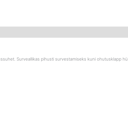
suhet. Surveallikas pihusti survestamiseks kuni ohutusklapp hüpp