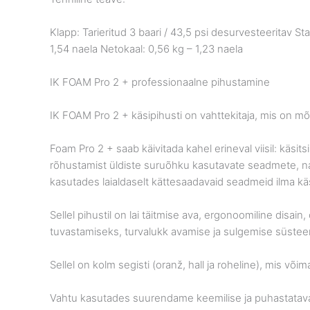
Klapp: Tarieritud 3 baari / 43,5 psi desurvesteeritav St
1,54 naela Netokaal: 0,56 kg – 1,23 naela
IK FOAM Pro 2 + professionaalne pihustamine
IK FOAM Pro 2 + käsipihusti on vahttekitaja, mis on 
Foam Pro 2 + saab käivitada kahel erineval viisil: käsi
rõhustamist üldiste suruõhku kasutavate seadmete, nag
kasutades laialdaselt kättesaadavaid seadmeid ilma k
Sellel pihustil on lai täitmise ava, ergonoomiline disai
tuvastamiseks, turvalukk avamise ja sulgemise süsteem
Sellel on kolm segisti (oranž, hall ja roheline), mis võ
Vahtu kasutades suurendame keemilise ja puhastatava pi