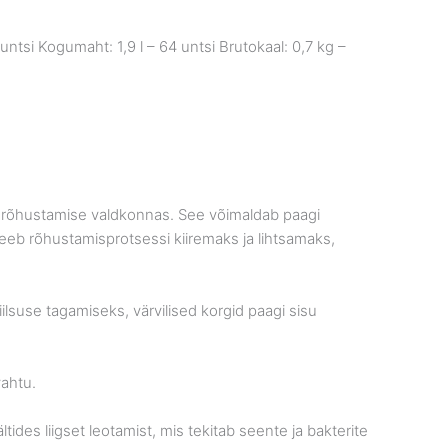
 untsi Kogumaht: 1,9 l – 64 untsi Brutokaal: 0,7 kg –
ide rõhustamise valdkonnas. See võimaldab paagi
eeb rõhustamisprotsessi kiiremaks ja lihtsamaks,
iilsuse tagamiseks, värvilised korgid paagi sisu
vahtu.
des liigset leotamist, mis tekitab seente ja bakterite