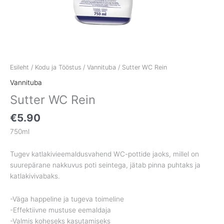
Esileht
/
Kodu ja Tööstus
/
Vannituba
/ Sutter WC Rein
Vannituba
Sutter WC Rein
€
5.90
750ml
Tugev katlakivieemaldusvahend WC-pottide jaoks, millel on
suurepärane nakkuvus poti seintega, jätab pinna puhtaks ja
katlakivivabaks.
-Väga happeline ja tugeva toimeline
-Effektiivne mustuse eemaldaja
-Valmis koheseks kasutamiseks