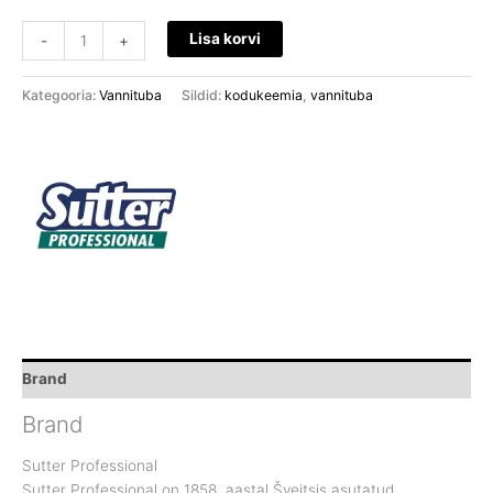
Lisa korvi
-
+
Kategooria:
Vannituba
Sildid:
kodukeemia
,
vannituba
Brand
Brand
Sutter Professional
Sutter Professional on 1858. aastal Šveitsis asutatud