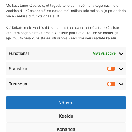
puhastusvahend
€
15.90
Me kasutame küpsiseid, et tagada teile parim võimalik kogemus meie
veebisaidil. Küpsised võimaldavad meil mõista teie eelistusi ja parandada
€
6.90
–
€
22.50
meie veebisaidi funktsionaalsust.
Kui jätkate meie veebisaidi kasutamist, eeldame, et nõustute küpsiste
kasutamisega vastavalt meie küpsiste poliitikale. Teil on võimalus igal
ajal muuta oma küpsiste eelistusi oma veebibrauseri seadete kaudu.
Igapäevane hooldus, ületamatu sära–
Royal Detailing, parim valik autohoolduses!
Functional
Always active
Statistika
Statistik
Turundus
Turundu
Nõustu
Keeldu
Kohanda