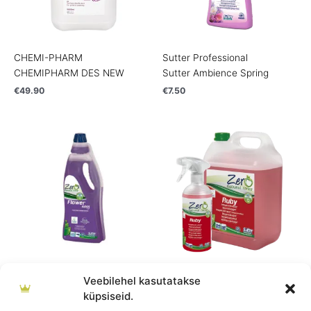
CHEMI-PHARM
Sutter Professional
CHEMIPHARM DES NEW
Sutter Ambience Spring
€
49.90
€
7.50
Price
range:
€6.90
through
€22.50
Sutter ZERO
Sutter ZERO
Veebilehel kasutatakse
Sutter ZERO Flower Easy
Sutter ZERO Ruby looduslik
küpsiseid.
põrandapesuvahend
hügieeniruumide