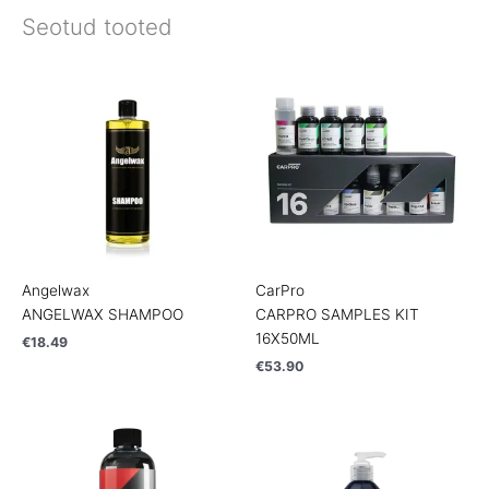
Seotud tooted
Angelwax
CarPro
ANGELWAX SHAMPOO
CARPRO SAMPLES KIT
16X50ML
€
18.49
€
53.90
Price
Price
range:
range:
€18.90
€17.90
through
through