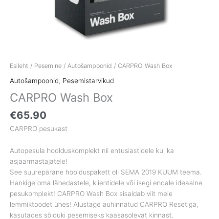
Esileht
/
Pesemine
/
Autošampoonid
/ CARPRO Wash Box
Autošampoonid
,
Pesemistarvikud
CARPRO Wash Box
€
65.90
CARPRO pesukast
Autopesula hoolduskomplekt nii entusiastidele kui ka
asjaarmastajatele!
See suurepärane hoolduspakett oli SEMA 2019 KUUM teema.
Hankige oma lähedastele, klientidele või isegi endale ideaalne
pesukomplekt! CARPRO Wash Box sisaldab viit meie
lemmiktoodet ühes! Alustage auhinnatud CARPRO Resetiga,
kasutades sõiduki pesemiseks kaasasolevat kinnast.