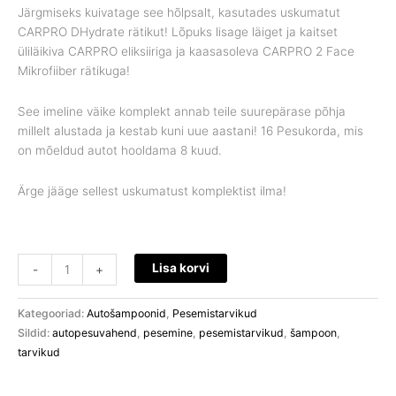
Järgmiseks kuivatage see hõlpsalt, kasutades uskumatut
CARPRO DHydrate rätikut! Lõpuks lisage läiget ja kaitset
üliläikiva CARPRO eliksiiriga ja kaasasoleva CARPRO 2 Face
Mikrofiiber rätikuga!
See imeline väike komplekt annab teile suurepärase põhja
millelt alustada ja kestab kuni uue aastani! 16 Pesukorda, mis
on mõeldud autot hooldama 8 kuud.
Ärge jääge sellest uskumatust komplektist ilma!
Lisa korvi
-
+
Kategooriad:
Autošampoonid
,
Pesemistarvikud
Sildid:
autopesuvahend
,
pesemine
,
pesemistarvikud
,
šampoon
,
tarvikud