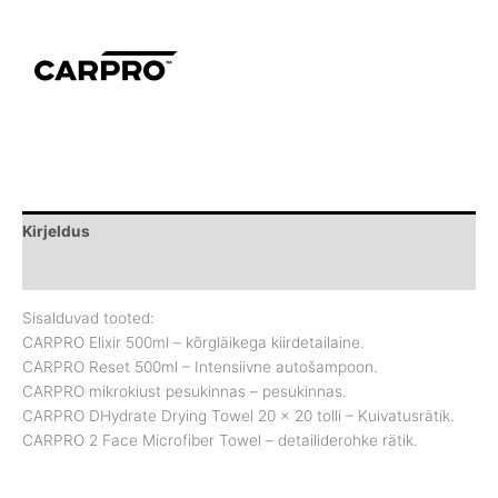
Kirjeldus
Brand
Sisalduvad tooted:
CARPRO Elixir 500ml – kõrgläikega kiirdetailaine.
CARPRO Reset 500ml – Intensiivne autošampoon.
CARPRO mikrokiust pesukinnas – pesukinnas.
CARPRO DHydrate Drying Towel 20 x 20 tolli – Kuivatusrätik.
CARPRO 2 Face Microfiber Towel – detailiderohke rätik.