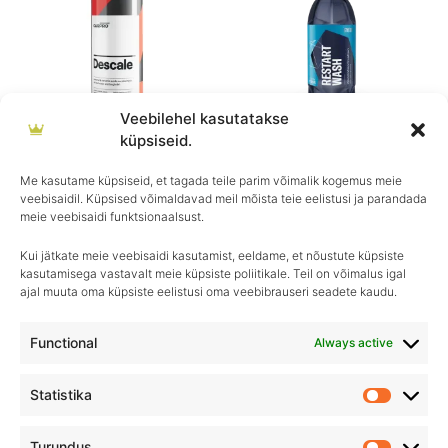
€30.90
€33.90
Veebilehel kasutatakse
küpsiseid.
CarPro
GYEON
CARPRO DESCALE
GYEON Q²M RestartWash
Me kasutame küpsiseid, et tagada teile parim võimalik kogemus meie
veebisaidil. Küpsised võimaldavad meil mõista teie eelistusi ja parandada
€
18.90
–
€
30.90
€
17.90
–
€
33.90
meie veebisaidi funktsionaalsust.
Kui jätkate meie veebisaidi kasutamist, eeldame, et nõustute küpsiste
kasutamisega vastavalt meie küpsiste poliitikale. Teil on võimalus igal
ajal muuta oma küpsiste eelistusi oma veebibrauseri seadete kaudu.
Igapäevane hooldus, ületamatu sära–
Royal Detailing, parim valik autohoolduses!
Functional
Always active
Statistika
Statistik
Turundus