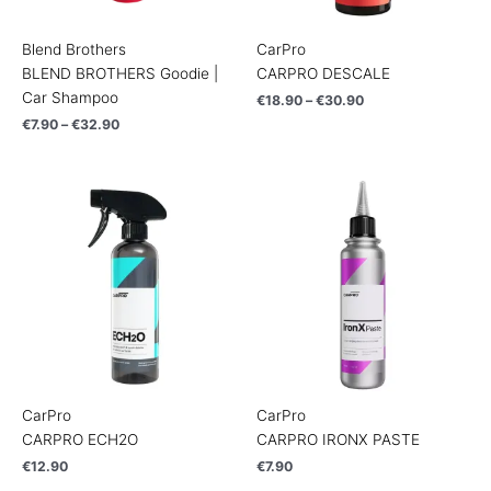
Blend Brothers
CarPro
BLEND BROTHERS Goodie |
CARPRO DESCALE
Car Shampoo
€
18.90
–
€
30.90
€
7.90
–
€
32.90
CarPro
CarPro
CARPRO ECH2O
CARPRO IRONX PASTE
€
12.90
€
7.90