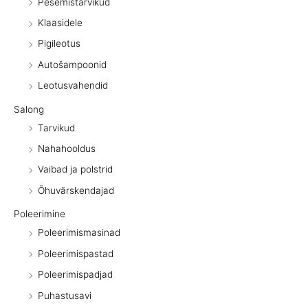
Pesemistarvikud
Klaasidele
Pigileotus
Autošampoonid
Leotusvahendid
Salong
Tarvikud
Nahahooldus
Vaibad ja polstrid
Õhuvärskendajad
Poleerimine
Poleerimismasinad
Poleerimispastad
Poleerimispadjad
Puhastusavi