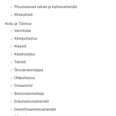
Pihustatavad vahad ja kaitsevahendid
Kõvavahad
Kodu ja Tööstus
Vannituba
Kätepuhastus
Klaasid
Kätehooldus
Tekstiil
Õhuvärskendajad
Üldpuhastus
Dosaatorid
Betoonieemaldaja
Eripuhastusvahendid
Desinfitseerimisvahendid