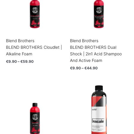
Blend Brothers
Blend Brothers
BLEND BROTHERS Cloudlet |
BLEND BROTHERS Dual
Alkaline Foam
Shock | 2in1 Acid Shampoo
And Active Foam
€
9.90
–
€
59.90
€
9.90
–
€
44.90
Price
Price
range:
range:
€7.90
€18.90
through
through
€32.90
€30.90