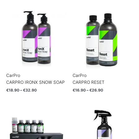
Price
Price
range:
range:
€18.90
€16.90
through
through
€32.90
€26.90
CarPro
CarPro
CARPRO IRONX SNOW SOAP
CARPRO RESET
€
18.90
–
€
32.90
€
16.90
–
€
26.90
Price
range:
€11.90
through
€17.90