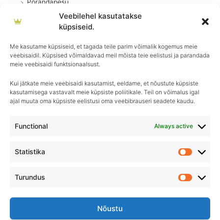
Põrandapesu
Veebilehel kasutatakse
Pesuvahendid
küpsiseid.
Kodumasinad
Me kasutame küpsiseid, et tagada teile parim võimalik kogemus meie
Pritsid
veebisaidil. Küpsised võimaldavad meil mõista teie eelistusi ja parandada
Köök
meie veebisaidi funktsionaalsust.
Kui jätkate meie veebisaidi kasutamist, eeldame, et nõustute küpsiste
kasutamisega vastavalt meie küpsiste poliitikale. Teil on võimalus igal
ajal muuta oma küpsiste eelistusi oma veebibrauseri seadete kaudu.
Igapäevane hooldus, ületamatu sära–
Royal Detailing, parim valik autohoolduses!
Functional
Always active
Statistika
Statistik
Turundus
Turundu
Nõustu