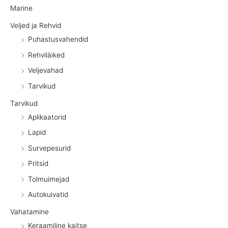
Marine
Veljed ja Rehvid
Puhastusvahendid
Rehviläiked
Veljevahad
Tarvikud
Tarvikud
Aplikaatorid
Lapid
Survepesurid
Pritsid
Tolmuimejad
Autokuivatid
Vahatamine
Keraamiline kaitse