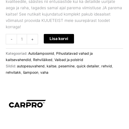
kvaliteedile, säästes nii entusiastide kui ka detailide uurijate
aega ja raha, tagades samal ajal parema viimistluse JA parema
kaitse! See nutikalt kujundatud komplekt pakub ideaalset
võimalust proovida KUUETEIST meie suurepärast toodet
korraga!
Lisa korvi
-
+
Kategooriad:
Autošampoonid
,
Pihustatavad vahad ja
kaitsevahendid
,
Rehviläiked
,
Vaibad ja polstrid
Sildid:
autopesuvahend
,
kaitse
,
pesemine
,
quick detailer
,
rehvid
,
rehvilakk
,
šampoon
,
vaha