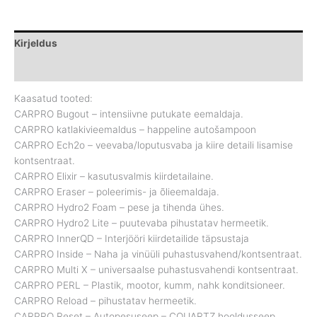
Kirjeldus
Brand
Kaasatud tooted:
CARPRO Bugout – intensiivne putukate eemaldaja.
CARPRO katlakivieemaldus – happeline autošampoon
CARPRO Ech2o – veevaba/loputusvaba ja kiire detaili lisamise
kontsentraat.
CARPRO Elixir – kasutusvalmis kiirdetailaine.
CARPRO Eraser – poleerimis- ja õlieemaldaja.
CARPRO Hydro2 Foam – pese ja tihenda ühes.
CARPRO Hydro2 Lite – puutevaba pihustatav hermeetik.
CARPRO InnerQD – Interjööri kiirdetailide täpsustaja
CARPRO Inside – Naha ja vinüüli puhastusvahend/kontsentraat.
CARPRO Multi X – universaalse puhastusvahendi kontsentraat.
CARPRO PERL – Plastik, mootor, kumm, nahk konditsioneer.
CARPRO Reload – pihustatav hermeetik.
CARPRO Reset – Autopesuseep – CQUARTZ hooldusseep.