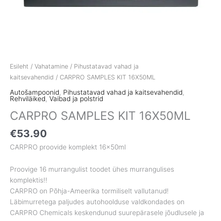
Esileht
/
Vahatamine
/
Pihustatavad vahad ja
kaitsevahendid
/ CARPRO SAMPLES KIT 16X50ML
Autošampoonid
,
Pihustatavad vahad ja kaitsevahendid
,
Rehviläiked
,
Vaibad ja polstrid
CARPRO SAMPLES KIT 16X50ML
€
53.90
CARPRO proovide komplekt 16x50ml
Proovige 16 murrangulist toodet ühes murrangulises
komplektis!!
CARPRO on Põhja-Ameerika tormiliselt vallutanud!
Läbimurretega paljudes autohoolduse valdkondades on
CARPRO Chemicals keskendunud suurepärasele jõudlusele ja