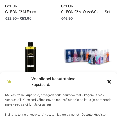
GYEON
GYEON
GYEON Q²M Foam
GYEON Q²M Wash&Clean Set
€
22.90
–
€
53.90
€
46.90
Veebilehel kasutatakse
küpsiseid.
Angelwax
GYEON
ANGELWAX SHAMPOO
GYEON Q²M Experience Set
Me kasutame küpsiseid, et tagada teile parim võimalik kogemus meie
veebisaidil. Küpsised võimaldavad meil mõista teie eelistusi ja parandada
€
18.49
€
46.90
meie veebisaidi funktsionaalsust.
Kui jätkate meie veebisaidi kasutamist, eeldame, et nõustute küpsiste