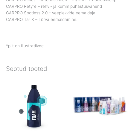
CARPRO Retyre – rehvi- ja kummipuhastusvahend
CARPRO Spotless 2.0 – veeplekkide eemaldaja.
CARPRO Tar X – Tõrva eemaldamine.
*pilt on illustratiivne
Seotud tooted
Price
range:
€22.90
through
€53.90