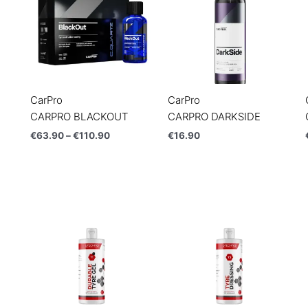
€110.90
CarPro
CarPro
CARPRO BLACKOUT
CARPRO DARKSIDE
€
63.90
–
€
110.90
€
16.90
Price
range:
€18.90
through
€48.90