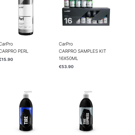
CarPro
CarPro
CARPRO PERL
CARPRO SAMPLES KIT
16X50ML
€
15.90
€
53.90
Price
range:
€19.90
through
€31.90