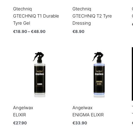
Gtechniq
Gtechniq
GTECHNIQ T1 Durable
GTECHNIQ T2 Tyre
Tyre Gel
Dressing
€
18.90
–
€
48.90
€
8.90
Angelwax
Angelwax
ELIXIR
ENIGMA ELIXIR
€
27.90
€
33.90