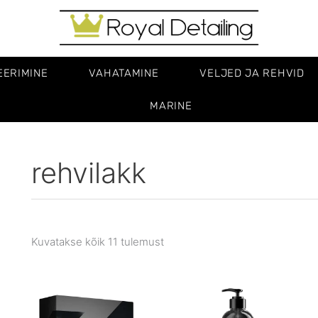
EERIMINE
VAHATAMINE
VELJED JA REHVID
MARINE
rehvilakk
Kuvatakse kõik 11 tulemust
Price
range:
€63.90
through