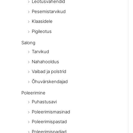
Leotusvahendid
Pesemistarvikud
Klaasidele
Pigileotus
Salong
Tarvikud
Nahahooldus
Vaibad ja polstrid
Õhuvärskendajad
Poleerimine
Puhastusavi
Poleerimismasinad
Poleerimispastad
Poleerimispadjad