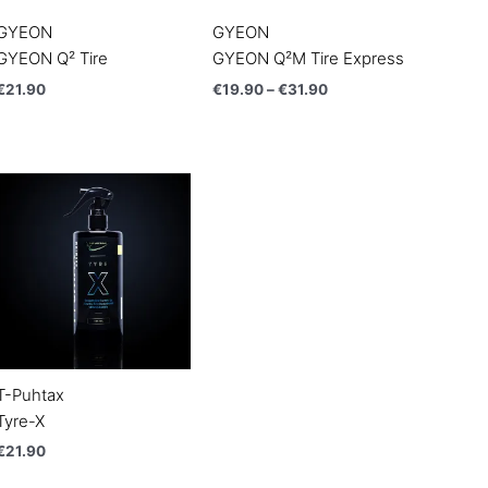
GYEON
GYEON
GYEON Q² Tire
GYEON Q²M Tire Express
€
21.90
€
19.90
–
€
31.90
T-Puhtax
Tyre-X
€
21.90