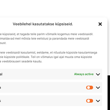
Veebilehel kasutatakse küpsiseid.
 küpsiseid, et tagada teile parim võimalik kogemus meie veebisaidil.
imaldavad meil mõista teie eelistusi ja parandada meie veebisaidi
sust.
meie veebisaidi kasutamist, eeldame, et nõustute küpsiste kasutamisega
ie küpsiste poliitikale. Teil on võimalus igal ajal muuta oma küpsiste
ma veebibrauseri seadete kaudu.
al
Always active
Privaatsuspoliitika
a
Statistika
Kasutustingimused
s
Turundus
Müügitingimused