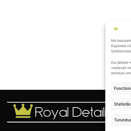
Me kasutame
Küpsised võ
funktsionaal
Kui jätkate 
vastavalt me
eelistusi o
Function
Statistik
Turundu