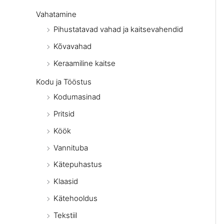
Vahatamine
Pihustatavad vahad ja kaitsevahendid
Kõvavahad
Keraamiline kaitse
Kodu ja Tööstus
Kodumasinad
Pritsid
Köök
Vannituba
Kätepuhastus
Klaasid
Kätehooldus
Tekstiil