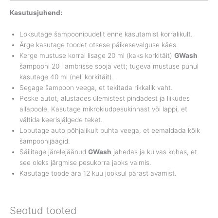
Kasutusjuhend:
Loksutage šampoonipudelit enne kasutamist korralikult.
Ärge kasutage toodet otsese päikesevalguse käes.
Kerge mustuse korral lisage 20 ml (kaks korkitäit)
GWash
šampooni 20 l ämbrisse sooja vett; tugeva mustuse puhul
kasutage 40 ml (neli korkitäit).
Segage šampoon veega, et tekitada rikkalik vaht.
Peske autot, alustades ülemistest pindadest ja liikudes
allapoole. Kasutage mikrokiudpesukinnast või lappi, et
vältida keerisjälgede teket.
Loputage auto põhjalikult puhta veega, et eemaldada kõik
šampoonijäägid.
Säilitage järelejäänud
GWash
jahedas ja kuivas kohas, et
see oleks järgmise pesukorra jaoks valmis.
Kasutage toode ära 12 kuu jooksul pärast avamist.
Seotud tooted