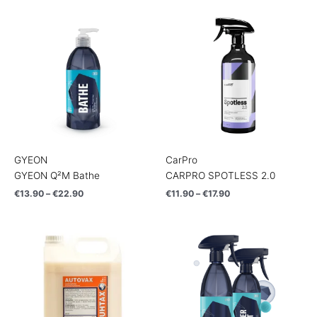
Price
Price
range:
range:
€13.90
€11.90
through
through
€22.90
€17.90
GYEON
CarPro
GYEON Q²M Bathe
CARPRO SPOTLESS 2.0
€
13.90
–
€
22.90
€
11.90
–
€
17.90
Price
Price
range:
range:
€6.90
€13.90
through
through
€21.90
€18.90