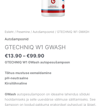
Esileht
/
Pesemine
/
Autošampoonid
/ GTECHNIQ W1 GWASH
Autošampoonid
GTECHNIQ W1 GWASH
€
13.90
–
€
99.90
GTECHNIQ W1 GWash autopesušampoon
Tõhus mustuse eemaldamine
pH-neutraalne
Kirsilõhnaline
GWash
autopesušampoon on ideaalne lahendus sõiduki
hooldamiseks ja selle uueväärse välimuse säilitamiseks. See
šampoon on loodud pakkuma erakordset puhastust ja läiget,