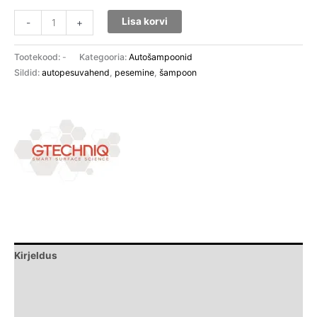
Lisa korvi
-
+
Tootekood:
-
Kategooria:
Autošampoonid
Sildid:
autopesuvahend
,
pesemine
,
šampoon
Kirjeldus
Lisainfo
Brand