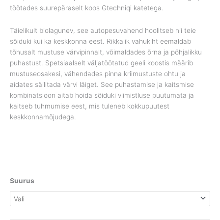
töötades suurepäraselt koos Gtechniqi katetega.
Täielikult biolagunev, see autopesuvahend hoolitseb nii teie
sõiduki kui ka keskkonna eest. Rikkalik vahukiht eemaldab
tõhusalt mustuse värvipinnalt, võimaldades õrna ja põhjalikku
puhastust. Spetsiaalselt väljatöötatud geeli koostis määrib
mustuseosakesi, vähendades pinna kriimustuste ohtu ja
aidates säilitada värvi läiget. See puhastamise ja kaitsmise
kombinatsioon aitab hoida sõiduki viimistluse puutumata ja
kaitseb tuhmumise eest, mis tuleneb kokkupuutest
keskkonnamõjudega.
Suurus