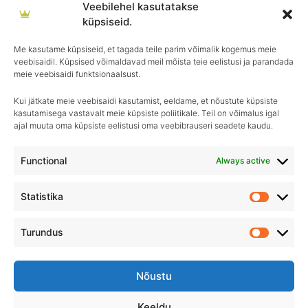
Veebilehel kasutatakse
Eripuhastusvahendid
küpsiseid.
Desinfitseerimisvahendid
Me kasutame küpsiseid, et tagada teile parim võimalik kogemus meie
Põrandapesu
veebisaidil. Küpsised võimaldavad meil mõista teie eelistusi ja parandada
Pesuvahendid
meie veebisaidi funktsionaalsust.
Kui jätkate meie veebisaidi kasutamist, eeldame, et nõustute küpsiste
kasutamisega vastavalt meie küpsiste poliitikale. Teil on võimalus igal
ajal muuta oma küpsiste eelistusi oma veebibrauseri seadete kaudu.
Igapäevane hooldus, ületamatu sära–
Royal Detailing, parim valik autohoolduses!
Functional
Always active
Statistika
Statistik
Turundus
Turundu
Nõustu
Keeldu