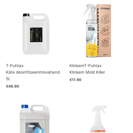
T-Puhtax
Klinkem
T-Puhtax
Käte desinfitseerimisvahend
Klinkem Mold Killer
5L
€
11.90
€
49.90
Price
range:
€6.90
through
€23.90