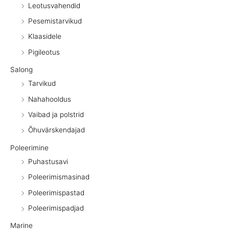
Leotusvahendid
Pesemistarvikud
Klaasidele
Pigileotus
Salong
Tarvikud
Nahahooldus
Vaibad ja polstrid
Õhuvärskendajad
Poleerimine
Puhastusavi
Poleerimismasinad
Poleerimispastad
Poleerimispadjad
Marine