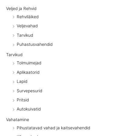
Veljed ja Rehvid
Rehviläiked
Veljevahad
Tarvikud
Puhastusvahendid
Tarvikud
Tolmuimejad
Aplikaatorid
Lapid
Survepesurid
Pritsid
Autokuivatid
Vahatamine
Pihustatavad vahad ja kaitsevahendid