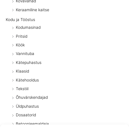
Kõvavahad
Keraamiline kaitse
Kodu ja Tööstus
Kodumasinad
Pritsid
Köök
Vannituba
Kätepuhastus
Klaasid
Kätehooldus
Tekstiil
Õhuvärskendajad
Üldpuhastus
Dosaatorid
Betoonieemaldaja