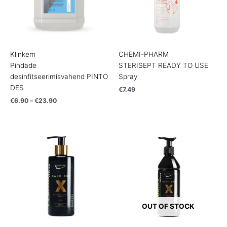
Klinkem
CHEMI-PHARM
Pindade
STERISEPT READY TO USE
desinfitseerimisvahend PINTO
Spray
DES
€
7.49
€
6.90
–
€
23.90
OUT OF STOCK