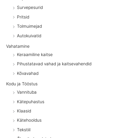
Survepesurid
Pritsid
Tolmuimejad
Autokuivatid
Vahatamine
Keraamiline kaitse
Pihustatavad vahad ja kaitsevahendid
Kõvavahad
Kodu ja Tööstus
Vannituba
Kätepuhastus
Klaasid
Kätehooldus
Tekstiil