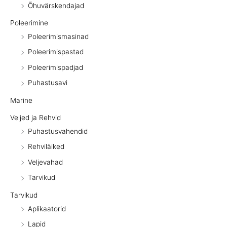
Õhuvärskendajad
Poleerimine
Poleerimismasinad
Poleerimispastad
Poleerimispadjad
Puhastusavi
Marine
Veljed ja Rehvid
Puhastusvahendid
Rehviläiked
Veljevahad
Tarvikud
Tarvikud
Aplikaatorid
Lapid