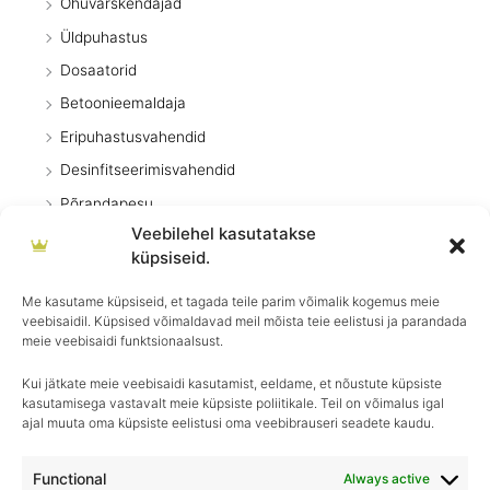
Õhuvärskendajad
Üldpuhastus
Dosaatorid
Betoonieemaldaja
Eripuhastusvahendid
Desinfitseerimisvahendid
Põrandapesu
Veebilehel kasutatakse
Pesuvahendid
küpsiseid.
Kodumasinad
Me kasutame küpsiseid, et tagada teile parim võimalik kogemus meie
Pritsid
veebisaidil. Küpsised võimaldavad meil mõista teie eelistusi ja parandada
Köök
meie veebisaidi funktsionaalsust.
Kui jätkate meie veebisaidi kasutamist, eeldame, et nõustute küpsiste
kasutamisega vastavalt meie küpsiste poliitikale. Teil on võimalus igal
ajal muuta oma küpsiste eelistusi oma veebibrauseri seadete kaudu.
Igapäevane hooldus, ületamatu sära–
Royal Detailing, parim valik autohoolduses!
Functional
Always active