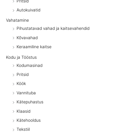
Pritsid
Autokuivatid
Vahatamine
Pihustatavad vahad ja kaitsevahendid
Kõvavahad
Keraamiline kaitse
Kodu ja Tööstus
Kodumasinad
Pritsid
Köök
Vannituba
Kätepuhastus
Klaasid
Kätehooldus
Tekstiil