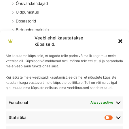
Õhuvärskendajad
Üldpuhastus
Dosaatorid
Betoonieemaldaja
Veebilehel kasutatakse
Eripuhastusvahendid
küpsiseid.
Desinfitseerimisvahendid
Me kasutame küpsiseid, et tagada teile parim võimalik kogemus meie
Põrandapesu
veebisaidil. Küpsised võimaldavad meil mõista teie eelistusi ja parandada
Pesuvahendid
meie veebisaidi funktsionaalsust.
Kui jätkate meie veebisaidi kasutamist, eeldame, et nõustute küpsiste
kasutamisega vastavalt meie küpsiste poliitikale. Teil on võimalus igal
ajal muuta oma küpsiste eelistusi oma veebibrauseri seadete kaudu.
Igapäevane hooldus, ületamatu sära–
Royal Detailing, parim valik autohoolduses!
Functional
Always active
Statistika
Statistik