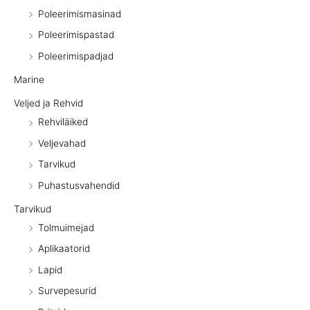
Poleerimismasinad
Poleerimispastad
Poleerimispadjad
Marine
Veljed ja Rehvid
Rehviläiked
Veljevahad
Tarvikud
Puhastusvahendid
Tarvikud
Tolmuimejad
Aplikaatorid
Lapid
Survepesurid