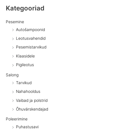
Kategooriad
Pesemine
Autošampoonid
Leotusvahendid
Pesemistarvikud
Klaasidele
Pigileotus
Salong
Tarvikud
Nahahooldus
Vaibad ja polstrid
Õhuvärskendajad
Poleerimine
Puhastusavi