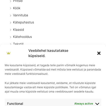
Pritsid
Köök
Vannituba
Kätepuhastus
Klaasid
Kätehooldus
Tekstiil
Veebilehel kasutatakse
Õhuvärskendajad
küpsiseid.
Üldpuhastus
Me kasutame küpsiseid, et tagada teile parim võimalik kogemus meie
Dosaatorid
veebisaidil. Küpsised võimaldavad meil mõista teie eelistusi ja parandada
Betoonieemaldaja
meie veebisaidi funktsionaalsust.
Kui jätkate meie veebisaidi kasutamist, eeldame, et nõustute küpsiste
kasutamisega vastavalt meie küpsiste poliitikale. Teil on võimalus igal
ajal muuta oma küpsiste eelistusi oma veebibrauseri seadete kaudu.
Igapäevane hooldus, ületamatu sära–
Royal Detailing, parim valik autohoolduses!
Functional
Always active