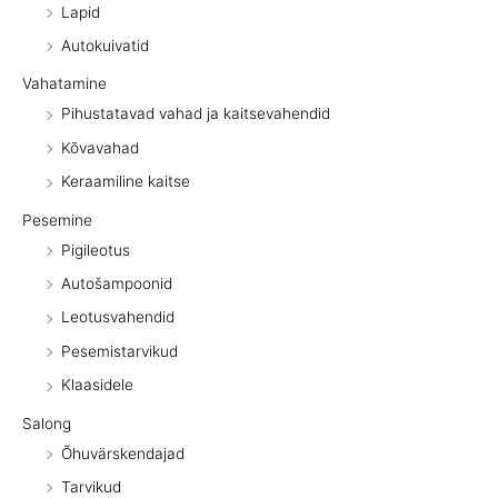
Lapid
Autokuivatid
Vahatamine
Pihustatavad vahad ja kaitsevahendid
Kõvavahad
Keraamiline kaitse
Pesemine
Pigileotus
Autošampoonid
Leotusvahendid
Pesemistarvikud
Klaasidele
Salong
Õhuvärskendajad
Tarvikud