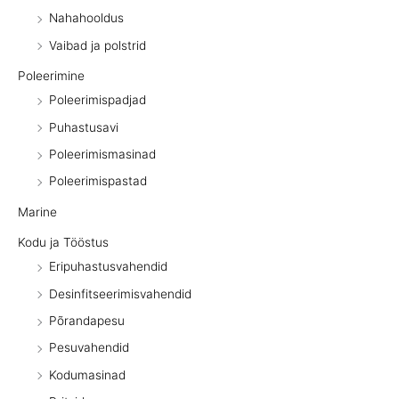
Nahahooldus
Vaibad ja polstrid
Poleerimine
Poleerimispadjad
Puhastusavi
Poleerimismasinad
Poleerimispastad
Marine
Kodu ja Tööstus
Eripuhastusvahendid
Desinfitseerimisvahendid
Põrandapesu
Pesuvahendid
Kodumasinad