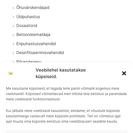
Õhuvärskendajad
Üldpuhastus
Dosaatorid
Betoonieemaldaja
Eripuhastusvahendid
Desinfitseerimisvahendid
Põrandapesu
Veebilehel kasutatakse
Pesuvahendid
küpsiseid.
Kodumasinad
Me kasutame küpsiseid, et tagada teile parim võimalik kogemus meie
Pritsid
veebisaidil. Küpsised võimaldavad meil mõista teie eelistusi ja parandada
Köök
meie veebisaidi funktsionaalsust.
Kui jätkate meie veebisaidi kasutamist, eeldame, et nõustute küpsiste
kasutamisega vastavalt meie küpsiste poliitikale. Teil on võimalus igal
ajal muuta oma küpsiste eelistusi oma veebibrauseri seadete kaudu.
Igapäevane hooldus, ületamatu sära–
Royal Detailing, parim valik autohoolduses!