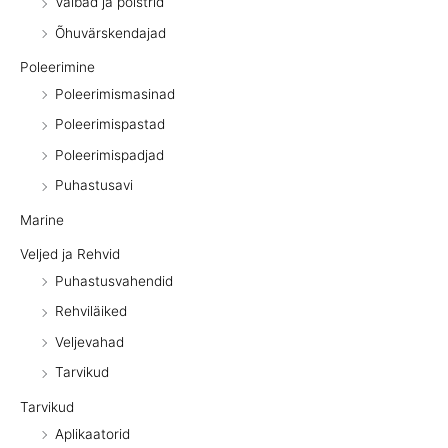
Vaibad ja polstrid
Õhuvärskendajad
Poleerimine
Poleerimismasinad
Poleerimispastad
Poleerimispadjad
Puhastusavi
Marine
Veljed ja Rehvid
Puhastusvahendid
Rehviläiked
Veljevahad
Tarvikud
Tarvikud
Aplikaatorid