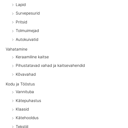
Lapid
Survepesurid
Pritsid
Tolmuimejad
Autokuivatid
Vahatamine
Keraamiline kaitse
Pihustatavad vahad ja kaitsevahendid
Kõvavahad
Kodu ja Tööstus
Vannituba
Kätepuhastus
Klaasid
Kätehooldus
Tekstiil