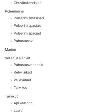
Õhuvärskendajad
Poleerimine
Poleerimismasinad
Poleerimispastad
Poleerimispadjad
Puhastusavi
Marine
Veljed ja Rehvid
Puhastusvahendid
Rehviläiked
Veljevahad
Tarvikud
Tarvikud
Aplikaatorid
Lapid