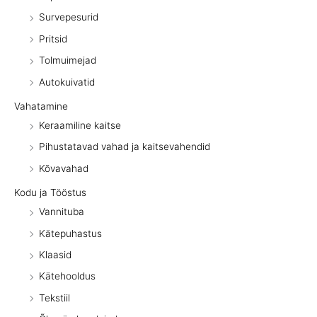
Survepesurid
Pritsid
Tolmuimejad
Autokuivatid
Vahatamine
Keraamiline kaitse
Pihustatavad vahad ja kaitsevahendid
Kõvavahad
Kodu ja Tööstus
Vannituba
Kätepuhastus
Klaasid
Kätehooldus
Tekstiil