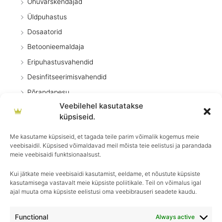
Õhuvärskendajad
Üldpuhastus
Dosaatorid
Betoonieemaldaja
Eripuhastusvahendid
Desinfitseerimisvahendid
Põrandapesu
Veebilehel kasutatakse
Pesuvahendid
küpsiseid.
Kodumasinad
Me kasutame küpsiseid, et tagada teile parim võimalik kogemus meie
Pritsid
veebisaidil. Küpsised võimaldavad meil mõista teie eelistusi ja parandada
Köök
meie veebisaidi funktsionaalsust.
Kui jätkate meie veebisaidi kasutamist, eeldame, et nõustute küpsiste
kasutamisega vastavalt meie küpsiste poliitikale. Teil on võimalus igal
ajal muuta oma küpsiste eelistusi oma veebibrauseri seadete kaudu.
Igapäevane hooldus, ületamatu sära–
Royal Detailing, parim valik autohoolduses!
Functional
Always active