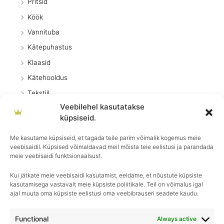
Pritsid
Köök
Vannituba
Kätepuhastus
Klaasid
Kätehooldus
Tekstiil
Veebilehel kasutatakse
Õhuvärskendajad
küpsiseid.
Üldpuhastus
Me kasutame küpsiseid, et tagada teile parim võimalik kogemus meie
Dosaatorid
veebisaidil. Küpsised võimaldavad meil mõista teie eelistusi ja parandada
Betoonieemaldaja
meie veebisaidi funktsionaalsust.
Kui jätkate meie veebisaidi kasutamist, eeldame, et nõustute küpsiste
kasutamisega vastavalt meie küpsiste poliitikale. Teil on võimalus igal
ajal muuta oma küpsiste eelistusi oma veebibrauseri seadete kaudu.
Igapäevane hooldus, ületamatu sära–
Royal Detailing, parim valik autohoolduses!
Functional
Always active