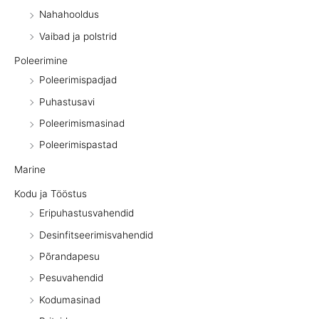
Nahahooldus
Vaibad ja polstrid
Poleerimine
Poleerimispadjad
Puhastusavi
Poleerimismasinad
Poleerimispastad
Marine
Kodu ja Tööstus
Eripuhastusvahendid
Desinfitseerimisvahendid
Põrandapesu
Pesuvahendid
Kodumasinad