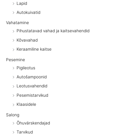
Lapid
Autokuivatid
Vahatamine
Pihustatavad vahad ja kaitsevahendid
Kõvavahad
Keraamiline kaitse
Pesemine
Pigileotus
Autošampoonid
Leotusvahendid
Pesemistarvikud
Klaasidele
Salong
Õhuvärskendajad
Tarvikud