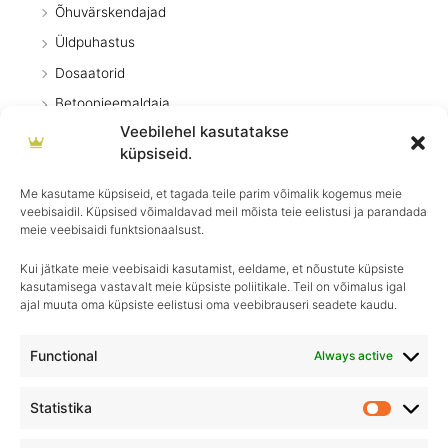
Õhuvärskendajad
Üldpuhastus
Dosaatorid
Betoonieemaldaja
Veebilehel kasutatakse
Eripuhastusvahendid
küpsiseid.
Desinfitseerimisvahendid
Me kasutame küpsiseid, et tagada teile parim võimalik kogemus meie
Põrandapesu
veebisaidil. Küpsised võimaldavad meil mõista teie eelistusi ja parandada
Pesuvahendid
meie veebisaidi funktsionaalsust.
Kui jätkate meie veebisaidi kasutamist, eeldame, et nõustute küpsiste
kasutamisega vastavalt meie küpsiste poliitikale. Teil on võimalus igal
ajal muuta oma küpsiste eelistusi oma veebibrauseri seadete kaudu.
Igapäevane hooldus, ületamatu sära–
Royal Detailing, parim valik autohoolduses!
Functional
Always active
Statistika
Statistik