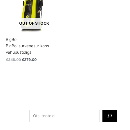
OUT OF STOCK
BigBoi
BigBoi survepesur koos
vahupüstoliga
€
348.00
€
279.00