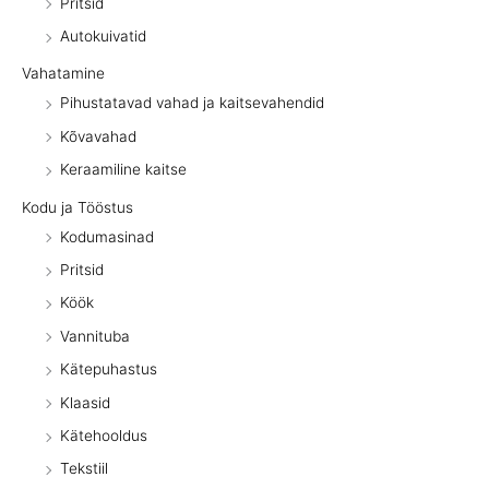
Pritsid
Autokuivatid
Vahatamine
Pihustatavad vahad ja kaitsevahendid
Kõvavahad
Keraamiline kaitse
Kodu ja Tööstus
Kodumasinad
Pritsid
Köök
Vannituba
Kätepuhastus
Klaasid
Kätehooldus
Tekstiil