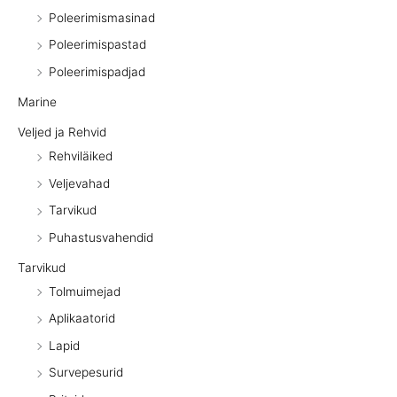
Poleerimismasinad
Poleerimispastad
Poleerimispadjad
Marine
Veljed ja Rehvid
Rehviläiked
Veljevahad
Tarvikud
Puhastusvahendid
Tarvikud
Tolmuimejad
Aplikaatorid
Lapid
Survepesurid