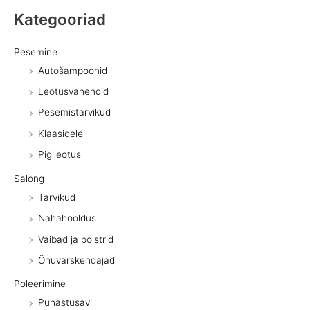
Kategooriad
Pesemine
Autošampoonid
Leotusvahendid
Pesemistarvikud
Klaasidele
Pigileotus
Salong
Tarvikud
Nahahooldus
Vaibad ja polstrid
Õhuvärskendajad
Poleerimine
Puhastusavi