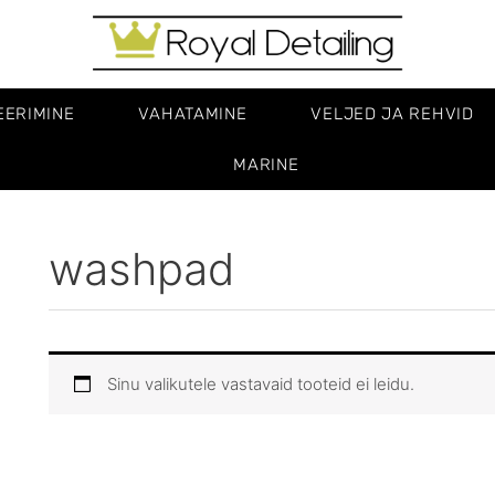
EERIMINE
VAHATAMINE
VELJED JA REHVID
MARINE
washpad
Sinu valikutele vastavaid tooteid ei leidu.