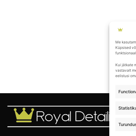
Me kasutame
Küpsised võ
funktsionaal
Kui jätkate 
vastavalt me
eelistusi o
Function
Statistik
Turundu