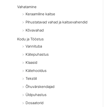
Vahatamine
Keraamiline kaitse
Pihustatavad vahad ja kaitsevahendid
Kõvavahad
Kodu ja Tööstus
Vannituba
Kätepuhastus
Klaasid
Kätehooldus
Tekstiil
Õhuvärskendajad
Üldpuhastus
Dosaatorid