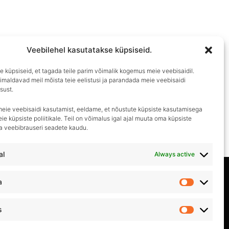
Veebilehel kasutatakse küpsiseid.
 küpsiseid, et tagada teile parim võimalik kogemus meie veebisaidil.
imaldavad meil mõista teie eelistusi ja parandada meie veebisaidi
sust.
meie veebisaidi kasutamist, eeldame, et nõustute küpsiste kasutamisega
ie küpsiste poliitikale. Teil on võimalus igal ajal muuta oma küpsiste
ma veebibrauseri seadete kaudu.
al
Always active
Privaatsuspoliitika
a
Statistika
Kasutustingimused
s
Turundus
Müügitingimused