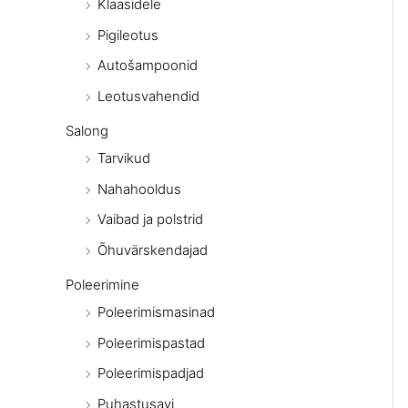
Klaasidele
Pigileotus
Autošampoonid
Leotusvahendid
Salong
Tarvikud
Nahahooldus
Vaibad ja polstrid
Õhuvärskendajad
Poleerimine
Poleerimismasinad
Poleerimispastad
Poleerimispadjad
Puhastusavi